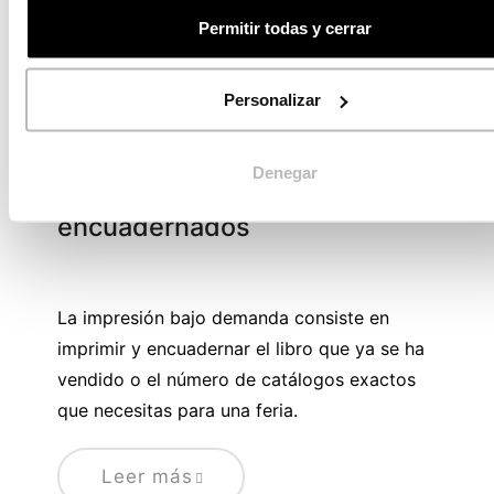
Permitir todas y cerrar
Personalizar
21/07/2020
Las ventajas de la impresión
Denegar
bajo demanda para productos
encuadernados
La impresión bajo demanda consiste en
imprimir y encuadernar el libro que ya se ha
vendido o el número de catálogos exactos
que necesitas para una feria.
Leer más