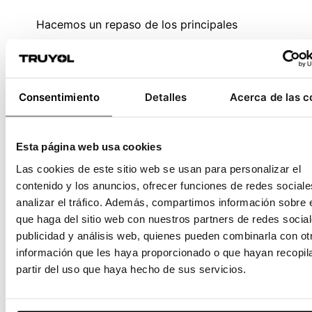
Hacemos un repaso de los principales
movimientos de diseño del siglo XX. Seguro
que reconoces referencias de tu estilo en
algunos de ellos porque es el diseño que nos
Consentimiento
Detalles
Acerca de las c
precede e influye en la actualidad.
Leer más
Esta página web usa cookies
Las cookies de este sitio web se usan para personalizar el
contenido y los anuncios, ofrecer funciones de redes sociale
analizar el tráfico. Además, compartimos información sobre 
que haga del sitio web con nuestros partners de redes social
publicidad y análisis web, quienes pueden combinarla con ot
información que les haya proporcionado o que hayan recopil
partir del uso que haya hecho de sus servicios.