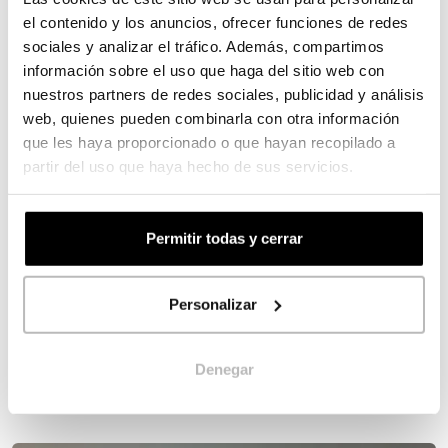
Los calendarios más
el contenido y los anuncios, ofrecer funciones de redes
instagrameables para 2020
sociales y analizar el tráfico. Además, compartimos
información sobre el uso que haga del sitio web con
10/10/2019
nuestros partners de redes sociales, publicidad y análisis
web, quienes pueden combinarla con otra información
La impresión digital está al servicio del
que les haya proporcionado o que hayan recopilado a
partir del uso que haya hecho de sus servicios.
diseño con soluciones creativas que, bien
elegidas y combinadas, pueden dar como
resultado calendarios muy instagrameables
Permitir todas y cerrar
que ayudarán a mejorar la imagen de la
empresa, aumentar la notoriedad e, incluso,
Personalizar
a viralizar su contenido.
Leer más
Denegar