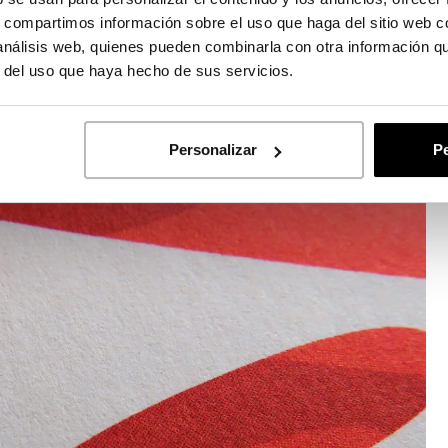
s, compartimos información sobre el uso que haga del sitio web 
 análisis web, quienes pueden combinarla con otra información q
oporte que se elija… todo habla por ti. En este caso se
r del uso que haya hecho de sus servicios.
el reciclado 250 gr. Se trata del soporte preferido
Personalizar
Pe