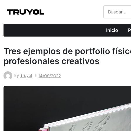
Todo Lo Que Puedes Hacer Con Impresión Digital
Inicio
P
Tres ejemplos de portfolio físi
profesionales creativos
By
Truyol
14/09/2022