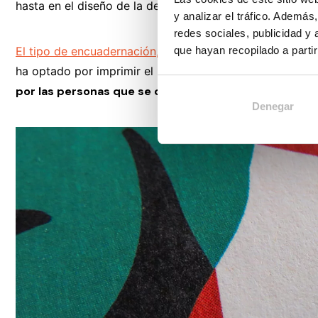
hasta en el diseño de la descripción de cada trabajo.
y analizar el tráfico. Ademá
redes sociales, publicidad y
El tipo de encuadernación,
los acabados especiales, el s
que hayan recopilado a parti
ha optado por imprimir el porfolio profesional sobre
pap
por las personas que se dedican a la ilustración.
Denegar