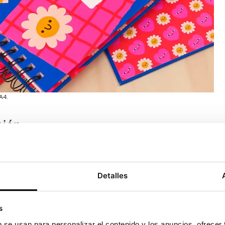
A4.
ción
epresentativo de todos ya que el estilo del profesional
Detalles
lustradora
con un
cuaderno wire-o de tapa dura
formato
s
e la portada, pasando por las guardas del cuaderno,
b se usan para personalizar el contenido y los anuncios, ofrecer