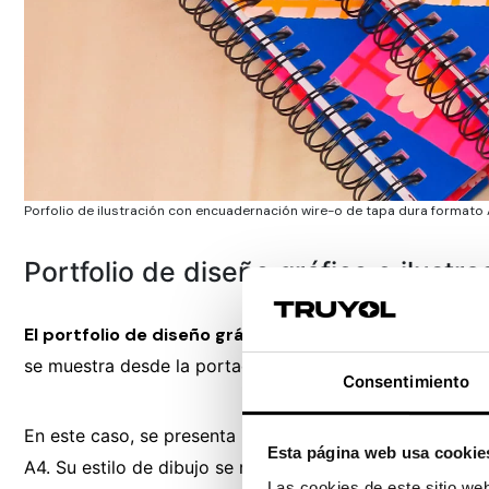
Porfolio de ilustración con encuadernación wire-o de tapa dura formato 
Portfolio de diseño gráfico e ilustra
El portfolio de diseño gráfico
es, seguramente, el más r
se muestra desde la portada.
Consentimiento
En este caso, se presenta
el portafolio físico de una i
Esta página web usa cookie
A4. Su estilo de dibujo se refleja en cada detalle: desd
Las cookies de este sitio we