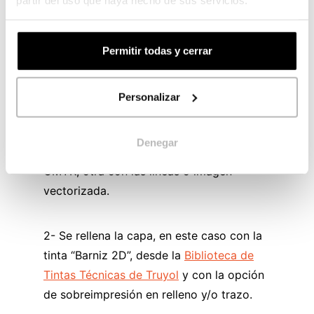
Información
Permitir todas y cerrar
Las imágenes vectorizadas permiten distinguir
×
los volúmenes de una manera más obvia.
Personalizar
1- Se abre la imagen en Illustrator y se
separa en dos capas dentro de la misma
Denegar
mesa de trabajo: una con el color en
CMYK, otra con las líneas o imagen
vectorizada.
2- Se rellena la capa, en este caso con la
tinta “Barniz 2D”, desde la
Biblioteca de
Tintas Técnicas de Truyol
y con la opción
de sobreimpresión en relleno y/o trazo.