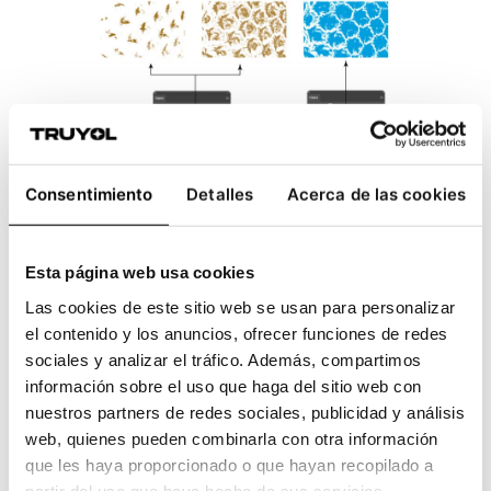
Consentimiento
Detalles
Acerca de las cookies
8- Por último, se convierte el arte final a
formato PDF y voilá.
Esta página web usa cookies
Las cookies de este sitio web se usan para personalizar
Diseño de texturas de Gran Formato a
el contenido y los anuncios, ofrecer funciones de redes
partir de una imagen vectorizada
sociales y analizar el tráfico. Además, compartimos
información sobre el uso que haga del sitio web con
Ahora veremos cómo plasmar en el arte
nuestros partners de redes sociales, publicidad y análisis
final
una textura impresa solo con capas
web, quienes pueden combinarla con otra información
de barniz a partir de una imagen
que les haya proporcionado o que hayan recopilado a
vectorizada:
partir del uso que haya hecho de sus servicios.