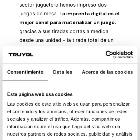
sector juguetero hemos impreso dos
juegos de mesa.
La imprenta digital es el
mejor canal para materializar un juego,
gracias a sus tiradas cortas a medida
desde una unidad – la tirada total de un
nuevo lanzamiento se sitúa entre las 500-
1.000 unidades-:
Consentimiento
Detalles
Acerca de las cookies
Impresión de prototipos de juegos de
mesa desde 1 unidad.
Impresión de packaging a medida y cunas
Esta página web usa cookies
para asegurar los componentes del juego.
Las cookies de este sitio web se usan para personalizar
Impresión de componentes en multitud de
el contenido y los anuncios, ofrecer funciones de redes
soportes de papel, adhesivos en hoja,
sociales y analizar el tráfico. Además, compartimos
adhesivos en bobina, materiales flexibles o
información sobre el uso que haga del sitio web con
rígidos de gran formato.
nuestros partners de redes sociales, publicidad y análisis