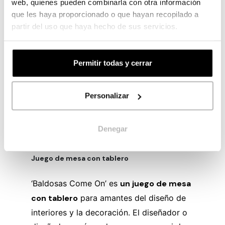
web, quienes pueden combinarla con otra información
Impresión de cartas premium con
que les haya proporcionado o que hayan recopilado a
acabados metalizados, tintas
partir del uso que haya hecho de sus servicios.
metalizadas, relieve, soportes de gran
calidad o plastificados sensoriales.
Impresión de extensiones de juego.
Permitir todas y cerrar
Impresión de material promocional.
Impresión de material publicitario para el
Personalizar
punto de venta.
Impresión de material corporativo para
Denegar
eventos.
Juego de mesa con tablero
‘Baldosas Come On’ es
un juego de mesa
con tablero
para amantes del diseño de
interiores y la decoración. El diseñador o