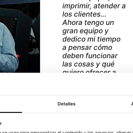
imprimir, atender a
los clientes…
Ahora tengo un
gran equipo y
dedico mi tiempo
a pensar cómo
deben funcionar
las cosas y qué
quiero ofrecer a
mis clientes.
Joaquín Truyol
Detalles
hacia donde se decide el futuro.
“Para mí, una parte
s
uín.
b se usan para personalizar el contenido y los anuncios, ofrecer