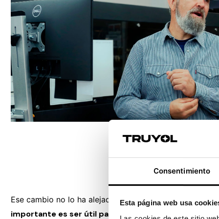
Consentimiento
Ese cambio no lo ha alejado del negocio, lo ha elevado 
Esta página web usa cookie
importante es ser útil para los clientes”
, apunta Joaq
Las cookies de este sitio we