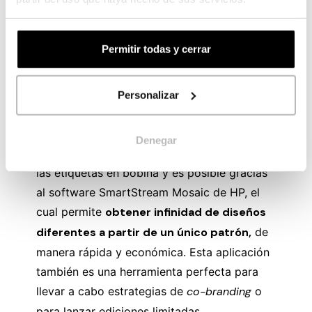
distintivo carácter premium o de lujo.
Tendencias: personalización y sostenibilidad
Permitir todas y cerrar
La personalización es una demanda del
consumidor dentro de la vorágine de ofertas
existentes en el mercado actual.
Personalizar
Anteriormente, vimos
la fuerza de atracción
que tiene un packaging personalizado.
Pues
Denegar
bien, esto también se traslada al diseño de
las etiquetas en bobina y es posible gracias
al software SmartStream Mosaic de HP, el
cual permite
obtener infinidad de diseños
diferentes a partir de un único patrón,
de
manera rápida y económica. Esta aplicación
también es una herramienta perfecta para
llevar a cabo estrategias de
co-branding
o
para lanzar ediciones limitadas.