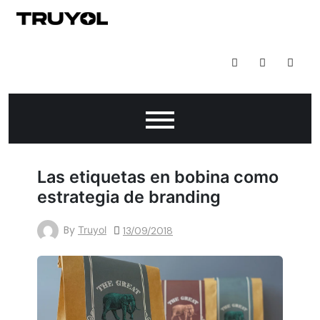
Skip
to
Todo Lo Que Puedes Hacer Con Impresión Digital
content
Las etiquetas en bobina como
estrategia de branding
By
Truyol
13/09/2018