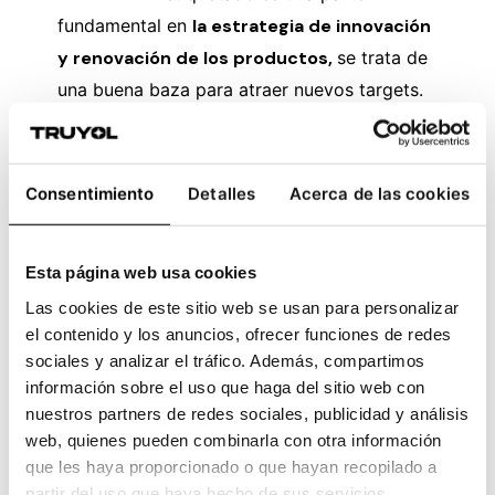
fundamental en
la estrategia de innovación
y renovación de los productos,
se trata de
una buena baza para atraer nuevos targets.
Consentimiento
Detalles
Acerca de las cookies
Esta página web usa cookies
Las cookies de este sitio web se usan para personalizar
el contenido y los anuncios, ofrecer funciones de redes
sociales y analizar el tráfico. Además, compartimos
En esta muestra se ha desarrollado una línea
información sobre el uso que haga del sitio web con
nuestros partners de redes sociales, publicidad y análisis
de cosméticos con un diseño joven
web, quienes pueden combinarla con otra información
utilizando el exclusivo papel especial Miró
que les haya proporcionado o que hayan recopilado a
WS, con efecto nacarado, que aporta un
partir del uso que haya hecho de sus servicios.