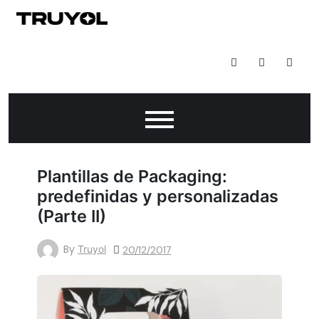
Skip
to
Todo Lo Que Puedes Hacer Con Impresión Digital
content
Plantillas de Packaging:
predefinidas y personalizadas
(Parte II)
By
Truyol
20/12/2017