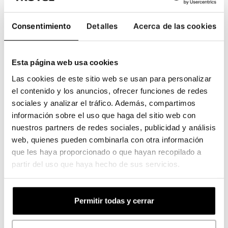
plantilla, son la impresión a una o dos caras,
la hexacromía (CMYKOV) con o sin tinta
Consentimiento
Detalles
Acerca de las cookies
blanca, el plastificado y los acabados
aplicables de troquel láser HD o Ultra HD, así
Esta página web usa cookies
como el estampado y barniz digital 2D y 3D
selectivo.
Las cookies de este sitio web se usan para personalizar
el contenido y los anuncios, ofrecer funciones de redes
De esta forma, Truyol Digital ofrece
sociales y analizar el tráfico. Además, compartimos
diferentes posibilidades de personalización
información sobre el uso que haga del sitio web con
nuestros partners de redes sociales, publicidad y análisis
de packaging en función del tipo de
web, quienes pueden combinarla con otra información
packaging elegido, sus plantillas y las
que les haya proporcionado o que hayan recopilado a
opciones disponibles en cada caso.
partir del uso que haya hecho de sus servicios.
Permitir todas y cerrar