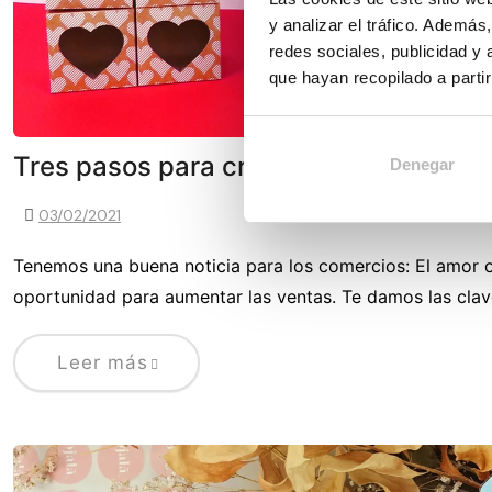
y analizar el tráfico. Ademá
redes sociales, publicidad y
que hayan recopilado a parti
Tres pasos para crear una dulce y ex
Denegar
03/02/2021
Tenemos una buena noticia para los comercios: El amor o
oportunidad para aumentar las ventas. Te damos las cla
Leer más