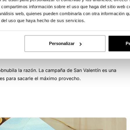
s, compartimos información sobre el uso que haga del sitio web 
 análisis web, quienes pueden combinarla con otra información q
r del uso que haya hecho de sus servicios.
itosa campaña de San Valentín
Personalizar
Pe
bnubila la razón. La campaña de San Valentín es una
ves para sacarle el máximo provecho.