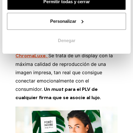
Permitir todas y cerrar
Personalizar
Otra herramienta para la presentación de una
marca o de un producto concreto que toda
firma de lujo debe tener, es
el display
Denegar
sublimado sobre paneles de aluminio
ChromaLuxe.
Se trata de un display con la
máxima calidad de reproducción de una
imagen impresa, tan real que consigue
conectar emocionalmente con el
consumidor.
Un
must
para el PLV de
cualquier firma que se asocie al lujo.