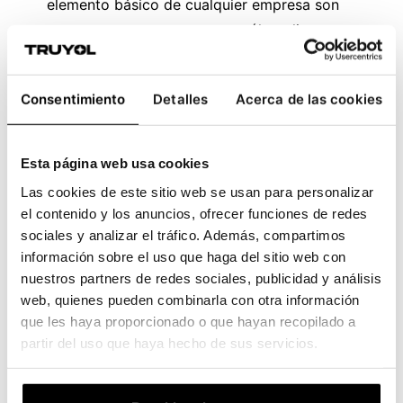
elemento básico de cualquier empresa son
las tarjetas de visita
y, con sólo aplicar un
poco de creatividad, es posible configurar
maravillas para la presentación. En el caso
Consentimiento
Detalles
Acerca de las cookies
de la firma ficticia de cosmética de lujo,
FORÊT NOIRE, se ha impreso esta original
tarjeta sobre el
papel creativo
Conqueror
Esta página web usa cookies
verjurado, lo que combina diseño y textura.
Las cookies de este sitio web se usan para personalizar
Para elevar aún más su creatividad, se le ha
el contenido y los anuncios, ofrecer funciones de redes
aplicado
el
troquel láser,
que le confiere la
sociales y analizar el tráfico. Además, compartimos
información sobre el uso que haga del sitio web con
forma de su imagotipo, la Costilla de Adán.
nuestros partners de redes sociales, publicidad y análisis
web, quienes pueden combinarla con otra información
que les haya proporcionado o que hayan recopilado a
partir del uso que haya hecho de sus servicios.