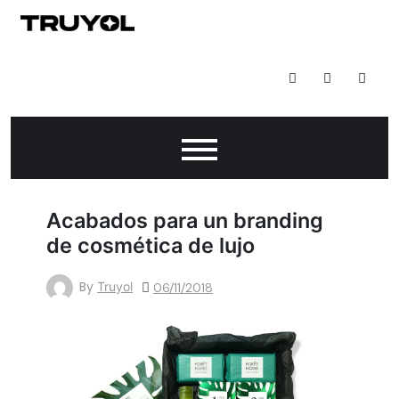
Skip
to
Todo Lo Que Puedes Hacer Con Impresión Digital
content
Acabados para un branding
de cosmética de lujo
By
Truyol
06/11/2018