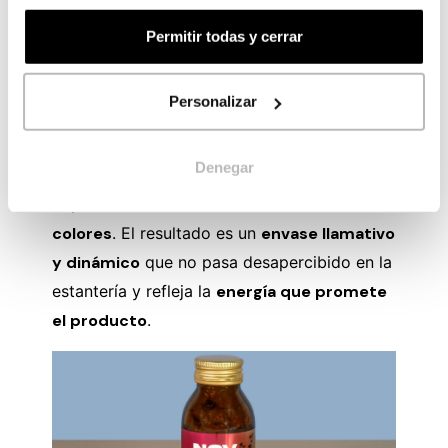
para la cocina o la mesa
.
Permitir todas y cerrar
El sector de la
nutrición deportiva y la
salud
necesita transmitir
vitalidad y
Personalizar
seguridad a primera vista
. Por eso, este
suplemento lleva una
etiqueta en
Denegar
Polipropileno Plata Brillo
, que aporta un
espectacular efecto metalizado a los
colores
. El resultado es un
envase llamativo
y dinámico
que no pasa desapercibido en la
estantería y refleja la
energía que promete
el producto
.