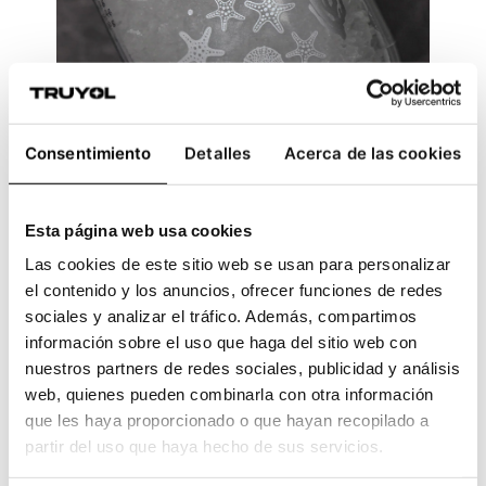
Consentimiento
Detalles
Acerca de las cookies
La transparencia y los detalles en tinta plata
realzan la pureza del producto.
Esta página web usa cookies
En un producto como la
sal gourmet
, la
Las cookies de este sitio web se usan para personalizar
clave está en destacar la
pureza y la
el contenido y los anuncios, ofrecer funciones de redes
naturalidad
. Aquí la etiqueta es
sociales y analizar el tráfico. Además, compartimos
información sobre el uso que haga del sitio web con
transparente
, lo que permite ver el
nuestros partners de redes sociales, publicidad y análisis
contenido y reforzar esa idea de
web, quienes pueden combinarla con otra información
autenticidad
. Los
detalles en tinta plata
que les haya proporcionado o que hayan recopilado a
añaden un
brillo metalizado y refinado
que
partir del uso que haya hecho de sus servicios.
convierte el bote en un
objeto de diseño