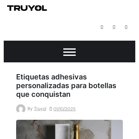
Skip
to
Todo Lo Que Puedes Hacer Con Impresión Digital
content
Etiquetas adhesivas
personalizadas para botellas
que conquistan
By
Truyol
01/10/2025