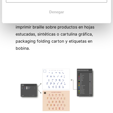
de Tintas Técnicas de Truyol Digital:
Denegar
➜
Tinta Barniz 3D Plus
al 100% para
imprimir braille sobre productos en hojas
estucadas, sintéticas o cartulina gráfica,
packaging folding carton y etiquetas en
bobina.