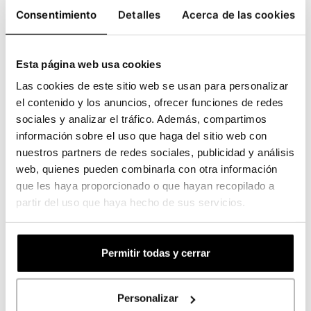
tipografía
ONCE_CBE_braille_6
se prepara
Consentimiento
Detalles
Acerca de las cookies
el arte final para imprenta con braille:
Esta página web usa cookies
1.- Se crea una nueva capa con el nombre
Las cookies de este sitio web se usan para personalizar
de “BRAILLE” que se debe situar por
el contenido y los anuncios, ofrecer funciones de redes
encima de la capa “CMYK” que alberga el
sociales y analizar el tráfico. Además, compartimos
diseño gráfico.
información sobre el uso que haga del sitio web con
nuestros partners de redes sociales, publicidad y análisis
web, quienes pueden combinarla con otra información
2.- Se mueve el texto y las líneas que se
que les haya proporcionado o que hayan recopilado a
van a imprimir en relieve a la capa
partir del uso que haya hecho de sus servicios.
BRAILLE.
Permitir todas y cerrar
3.- Se selecciona el texto y las líneas de la
capa BRAILLE y se rellenan con la tinta
Personalizar
plana correspondiente desde la Biblioteca