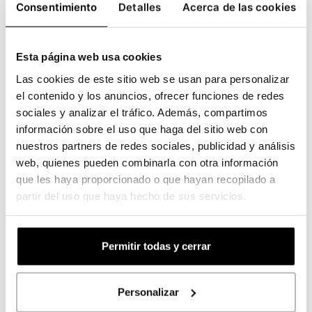
Consentimiento
Detalles
Acerca de las cookies
destinar a la impresión de
etiquetas
identificativas
para eventos o ferias.
Esta página web usa cookies
Las cookies de este sitio web se usan para personalizar
Adhesivos sintéticos
el contenido y los anuncios, ofrecer funciones de redes
sociales y analizar el tráfico. Además, compartimos
Adhesivos para promocionar productos
información sobre el uso que haga del sitio web con
nuestros partners de redes sociales, publicidad y análisis
web, quienes pueden combinarla con otra información
que les haya proporcionado o que hayan recopilado a
partir del uso que haya hecho de sus servicios.
Permitir todas y cerrar
Adhesivo sintético para promocionar
Personalizar
productos en una barbería.