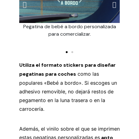
impreso
Pegatina de bebé a bordo personalizada
Sticke
esión en
para comercializar.
sobre v
Utiliza el formato stickers para diseñar
pegatinas para coches
como las
populares «Bebé a bordo». Si escoges un
adhesivo removible, no dejará restos de
pegamento en la luna trasera o en la
carrocería.
Además, el vinilo sobre el que se imprimen
estas pegatinas personalizadas es
apto