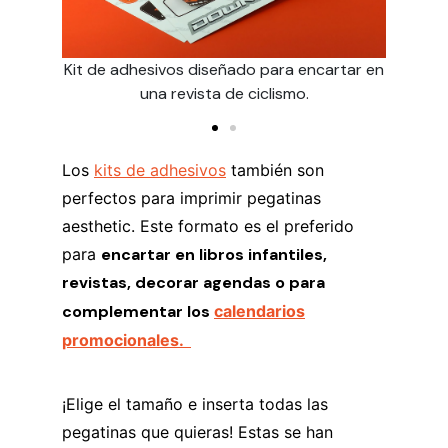
 papel
Kit de adhesivos diseñado para encartar en
La pe
o 180g.
una revista de ciclismo.
adhesiv
Los
kits de adhesivos
también son
perfectos para imprimir pegatinas
aesthetic. Este formato es el preferido
para
encartar en libros infantiles,
revistas, decorar agendas o para
complementar los
calendarios
promocionales.
¡Elige el tamaño e inserta todas las
pegatinas que quieras! Estas se han