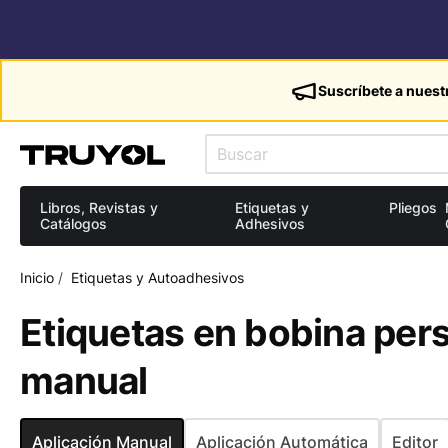
Suscríbete a nuest
Libros, Revistas y
Etiquetas y
Pliegos
Catálogos
Adhesivos
Inicio
/
Etiquetas y Autoadhesivos
Etiquetas en bobina pers
manual
Aplicación Manual
Aplicación Automática
Editor