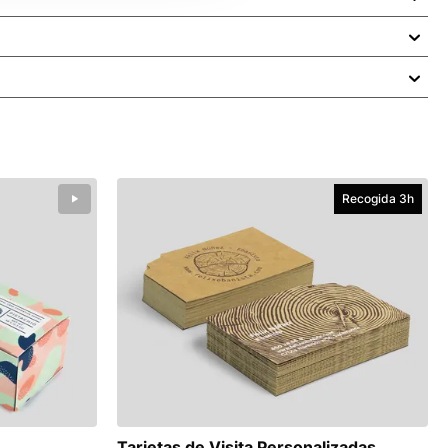
, precios, promociones o identificación logística.
u diseño a los requisitos técnicos de imprenta.
a.
Recogida 3h
Tarjetas de Visita Personalizadas