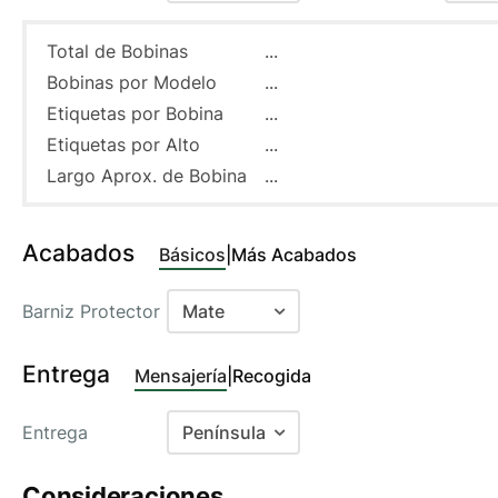
Estucado Dorso Negro
No
Alto Brillo Resistente Humedad
Total de Bobinas
...
En 2 Bobinas
Bobinas por Modelo
...
Vellum Blanco Mate SC
En 3 Bobinas
Etiquetas por Bobina
...
Coated 80 (Removible)
En 4 Bobinas
Etiquetas por Alto
...
Sintéticos
Largo Aprox. de Bobina
...
En 5 Bobinas
Polipropileno Blanco
Recomendado
En 6 Bobinas
Polipropileno Plata Brillo
Acabados
Básicos
|
Más Acabados
Polipropileno Transparente
Barniz Protector
Mate
Polipropileno Blanco Brillo
Barniz para acabados
Removible
Entrega
Mensajería
|
Recogida
Mate
Polipropileno Transparente
Brillo Removible
Brillo
Entrega
Península
Texturas y colores
Baleares
Consideraciones
Casablanca