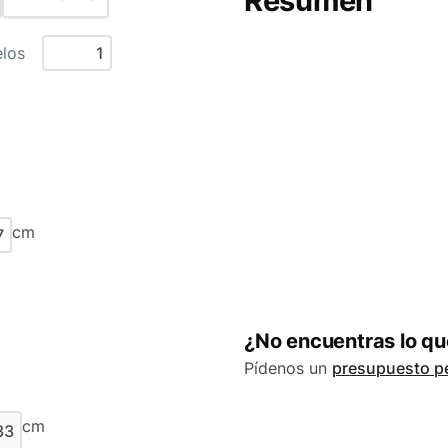
Resumen
los
cm
¿No encuentras lo q
Pídenos un
presupuesto p
cm