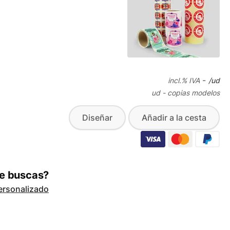
-
incl.
% IVA
/ud
ud -
copias
modelos
Diseñar
Añadir a la cesta
ue buscas?
ersonalizado