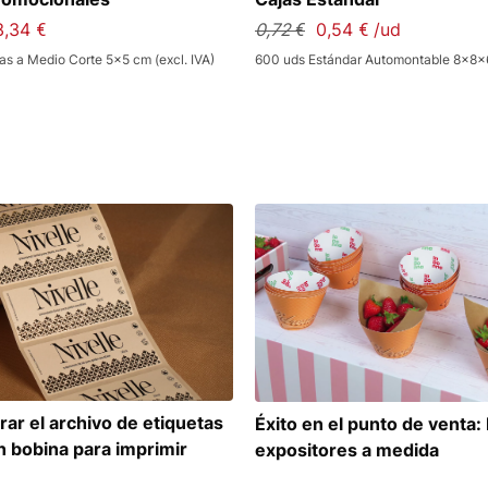
3,34 €
0,72 €
0,54 € /ud
as a Medio Corte 5x5 cm (excl. IVA)
600 uds Estándar Automontable 8x8x6 
ar el archivo de etiquetas
Éxito en el punto de venta:
n bobina para imprimir
expositores a medida