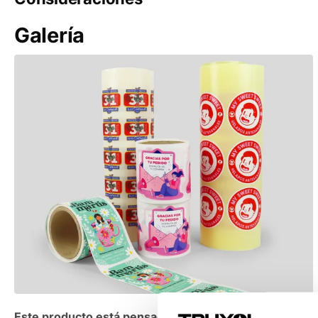
Canarias Aéreo
Reciclados
Galería
Canarias Marítimo
Mineral Paper (papel cálcico)
Península
Kraft Natural
Península antes de las 15:00
Re-play Martele White
Portugal
Freelife Merida Cream
Andorra
Antigrasa
Coated greaseproof (estucado)
Este producto está pensado para aplicación manual si