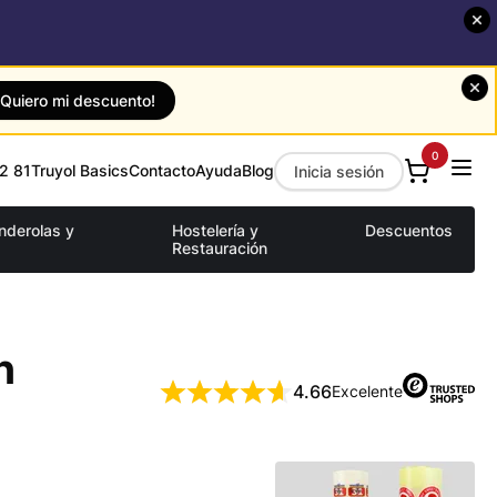
¡Quiero mi descuento!
0
2 81
Truyol Basics
Contacto
Ayuda
Blog
Inicia sesión
anderolas y
Hostelería y
Descuentos
Restauración
n
4.66
Excelente