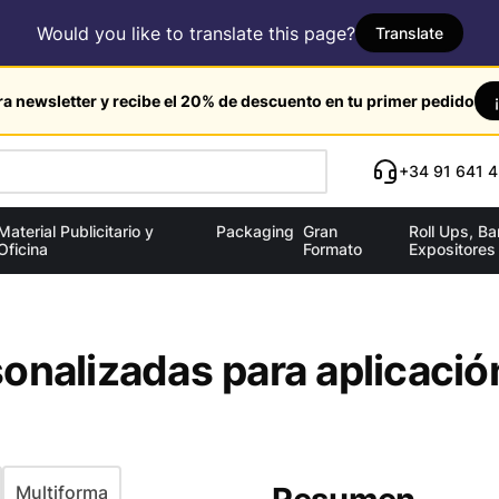
Would you like to translate this page?
Translate
ra newsletter y recibe el 20% de descuento en tu primer pedido
+34 91 641 4
Material Publicitario y
Packaging
Gran
Roll Ups, B
Oficina
Formato
Expositores
onalizadas para aplicació
Multiforma