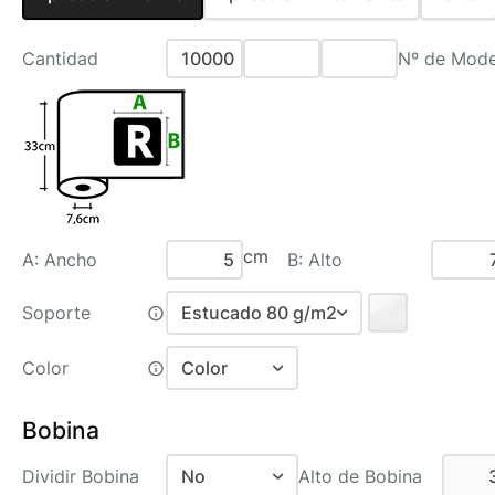
Cantidad
Nº de Mode
cm
A: Ancho
B: Alto
Soporte
Estucado 80 g/m2
Color
Color
Lisos
Color
Estucado Uso Alimenticio
Bobina
Negro
Estucado 80 g/m2
Recomendado
Dividir Bobina
No
Alto de Bobina
Color + Plata