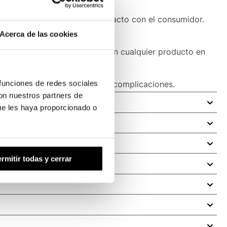
roductos desde el primer contacto con el consumidor.
Acerca de las cookies
bados
premium
que transforman cualquier producto en
 funciones de redes sociales
ptar tu diseño a imprenta sin complicaciones.
con nuestros partners de
ue les haya proporcionado o
de la etiqueta es decisivo para captar la atención y
rmitir todas y cerrar
ncia, y permite crear etiquetas listas para imprimir en
almente frente a otros productos en el lineal.
La aplicación a mano permite cuidar cada detalle y