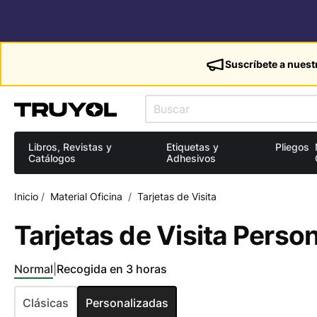
Suscríbete a nuest
Libros, Revistas y
Etiquetas y
Pliegos
Catálogos
Adhesivos
Inicio
/
Material Oficina
/
Tarjetas de Visita
Tarjetas de Visita Perso
Normal
|
Recogida en 3 horas
Clásicas
Personalizadas