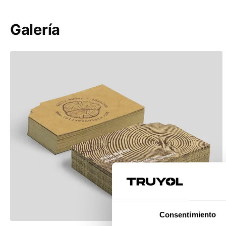
Old Mill Premium White 300 g/m2
X-Per Premium White 320 g/m2
Galería
Acquerello Avorio 280 g/m2
Conqueror Laid Cream 300 g/m2
Conqueror Laid Diamond White 3
g/m2
Rives Design Natural White 350
g/m2
Cartulinas
Cartulina Gráfica Diva Art
Folding Simwhite 255 g/m2
Recome
Tecknocard 350g/m2
Kraft 300 g/m2
Recomendado
Consentimiento