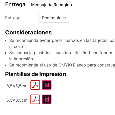
Offset
Entrega
Mensajería
|
Recogida
Arena 50µ
Si
Offset 250 g/m2
Entrega
Península
Offset 300 g/m2
Baleares
Verjurados
Consideraciones
Arena Natural Rough 300 g/m2
Canarias Aéreo
Se recomienda evitar poner marcos en las tarjetas, pa
Acquerello Blanco 240 g/m2
Canarias Marítimo
el corte.
Se aconseja plastificar cuando el diseño tiene fondos 
Bianco Artico 280 g/m2
Península
la impresión.
Constellation Snow Tela 280g/m2
Península antes de las 15:00
Se recomienda el uso de CMYK+Blanco para conserva
Plantillas de Impresión
Marcate Tintoretto Gesso 250
Portugal
g/m2
Andorra
8,5x5,5cm
Tintoretto Touch Class 300 g/m2
Soho Nature Touch Class 300 g/
5,5x8,5cm
Woodstock Betulla 285 g/m2