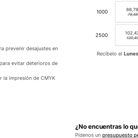
66,79
1000
78,58
102,4
2500
120,49
ra prevenir desajustes en
Recíbelo el
Lunes
para evitar deterioros de
r la impresión de CMYK
m2
¿No encuentras lo q
Pídenos un
presupuesto p