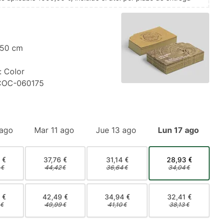
,50 cm
: Color
COC-060175
 ago
Mar 11 ago
Jue 13 ago
Lun 17 ago
 €
37,76 €
31,14 €
28,93 €
 €
44,42 €
36,64 €
34,04 €
 €
42,49 €
34,94 €
32,41 €
 €
49,99 €
41,10 €
38,13 €