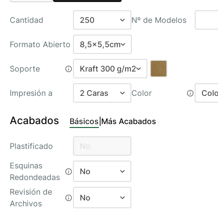
Cantidad
250
Nº de Modelos
100
Formato Abierto
8,5x5,5cm
250
8,5x5,5cm
Soporte
Kraft 300 g/m2
500
9,0x5,5cm
1000
Impresión a
2 Caras
Color
Colo
Estucados
Personalizado
2500
1 Cara
B
Estucado Mate 300 g/m2
Acabados
Básicos
|
Más Acabados
5000
2 Caras
C
Estucado Mate 350 g/m2
Recomend
C
Plastificado
No
Estucado Brillo 250 g/m2
N
No
Esquinas
Estucado Brillo 300 g/m2
No
Redondeadas
Mate Antiarañazos 30µ
Estucado Brillo 350 g/m2
No
Revisión de
No
Mate Soft Touch 30µ
Estucado Brillo 400 g/m2
Archivos
Si
Brillo 23µ
No