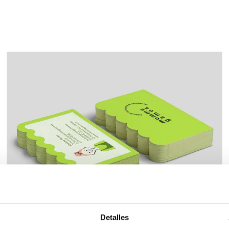
00
ndado
Detalles