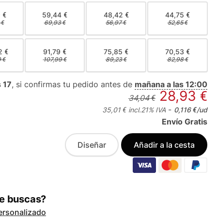
 €
59,44 €
48,42 €
44,75 €
 €
69,93 €
56,97 €
52,65 €
2 €
91,79 €
75,85 €
70,53 €
 €
107,99 €
89,23 €
82,98 €
 17
, si confirmas tu pedido antes de
mañana a las 12:00
28,93 €
34,04 €
-
35,01 €
incl.
21
% IVA
0,116 €
/ud
Envío Gratis
Diseñar
Añadir a la cesta
ue buscas?
ersonalizado