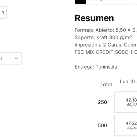
Resumen
Formato Abierto: 8,50 x 5
Soporte: Kraft 300 g/m2
Impresión a 2 Caras. Color
FSC MIX CREDIT SGSCH-
r
Entrega: Península
lanco
olor + Blanco
Lun 10
ado
Total
olor
42,18
250
egro
49,62
47,52
500
55,91