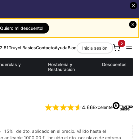
¡Quiero mi descuento!
0
2 81
Truyol Basics
Contacto
Ayuda
Blog
Inicia sesión
anderolas y
Hostelería y
Descuentos
Restauración
4.66
Excelente
e
15%
de dto. aplicado en el precio. Válido hasta el
 aplicable 1000,00 €, incluido el dto. por plazo de entrega