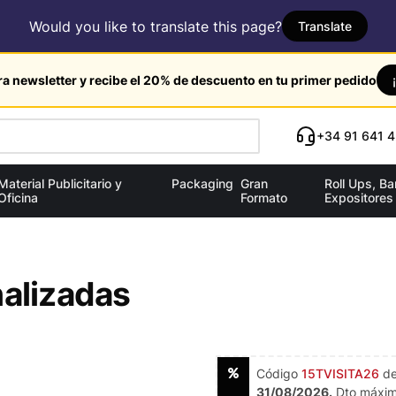
Would you like to translate this page?
Translate
ra newsletter y recibe el 20% de descuento en tu primer pedido
+34 91 641 4
Material Publicitario y
Packaging
Gran
Roll Ups, B
Oficina
Formato
Expositores
nalizadas
Código
15TVISITA26
d
31/08/2026.
Dto máximo