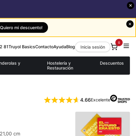
¡Quiero mi descuento!
0
2 81
Truyol Basics
Contacto
Ayuda
Blog
Inicia sesión
anderolas y
Hostelería y
Descuentos
Restauración
4.66
Excelente
 21,00 cm