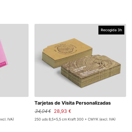
 regalar a clientes, empleados o colaboradores, y para
idad FSC.
Solicita tu sello
para incluirlo en tu diseño y
us clientes.
Recogida 3h
Tarjetas de Visita Personalizadas
34,04 €
28,93 €
xcl. IVA)
250 uds 8,5x5,5 cm Kraft 300 + CMYK (excl. IVA)