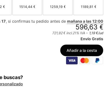
2 €
1514,44 €
1259,19 €
1189,81 €
 17
, si confirmas tu pedido antes de
mañana a las 12:00
596,63 €
-
721,92 €
incl.
21
% IVA
1,19 €
/ud
Envío Gratis
Añadir a la cesta
ue buscas?
ersonalizado