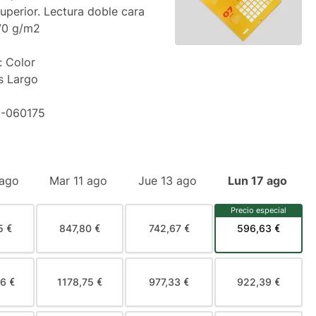
superior. Lectura doble cara
70 g/m2
: Color
s Largo
-060175
 ago
Mar 11 ago
Jue 13 ago
Lun 17 ago
Precio especial
5 €
847,80 €
742,67 €
596,63 €
6 €
1178,75 €
977,33 €
922,39 €