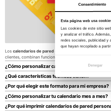
Consentimiento
Esta página web usa cookie
Las cookies de este sitio we
y analizar el tráfico. Ademá
redes sociales, publicidad y
que hayan recopilado a parti
Los
calendarios de pared grapados
son una forma práct
clientes, combinan funcionalidad y diseño en un soporte p
Denegar
¿Cómo personalizar calendarios grandes de pa
En Truyol puedes crear
calendarios grandes de pared
t
¿Qué características técnicas tienen?
de tu marca. Gracias a la encuadernación con grapas, ob
Taladro en todas las páginas para colgarlo
¿Por qué elegir este formato para mi empresa?
Plantilla 100% personalizable
Los
calendarios de pared grapados
se presentan plegado
¿Cómo personalizar tu calendario mes a mes?
ocupan espacio y son ligeros, ideal para incluir en paq
Múltiples tamaños de calendarios de pared
Diséñalos incluyendo imágenes de tus productos, mensaj
¿Por qué imprimir calendarios de pared person
Versión mensual y bimensual
Este modelo está diseñado para colgar en pared. Dispon
el año.