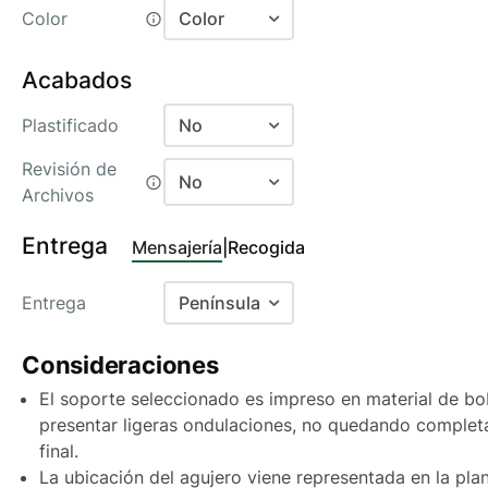
16
2
Color
Color
Estucado Mate 200 g/m2
28
Estucado Mate 250 g/m2
Color
Acabados
Estucado Mate 300 g/m2
Color + Plata
Plastificado
No
Estucado Mate 350 g/m2
No
Revisión de
Estucado Brillo 170 g/m2
No
Archivos
Mate Antiarañazos 30µ
Estucado Brillo 200 g/m2
No
Entrega
Brillo 23µ
Mensajería
|
Recogida
Estucado Brillo 250 g/m2
Si
Estucado Brillo 300 g/m2
Entrega
Península
Estucado Brillo 350 g/m2
Baleares
Consideraciones
Offset 170 g/m2
Canarias Aéreo
El soporte seleccionado es impreso en material de bo
Offset 190 g/m2
Canarias Marítimo
presentar ligeras ondulaciones, no quedando complet
Offset 250 g/m2
final.
Península
La ubicación del agujero viene representada en la plan