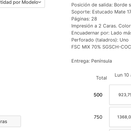
tidad por Modelo
Posición de salida: Borde 
Soporte: Estucado Mate 1
antidad por Modelo
Páginas: 28
a Cantidad por Modelo
Impresión a 2 Caras. Color
Encuadernar por: Lado má
Perforado (taladros): Uno
FSC MIX 70% SGSCH-COC
Entrega: Península
Lun 10
Total
500
923,7
750
1368,0
ras
do