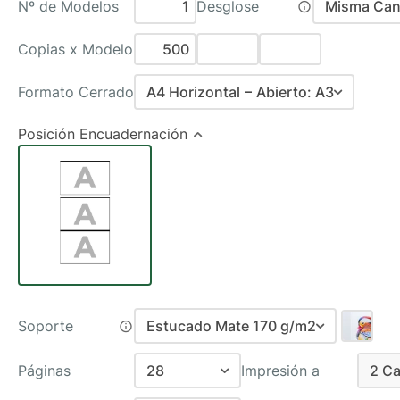
Nº de Modelos
Desglose
Misma Can
Misma C
Copias x Modelo
Distint
Formato Cerrado
A4 Horizontal – Abierto: A3
A5 Vertical – Abierto: 14,8x42cm
Posición Encuadernación
A4 Vertical – Abierto: 21x59,4cm
35x24,5cm – Abierto: 35x49cm
A5 Horizontal – Abierto: A4
A4 Horizontal – Abierto: A3
Soporte
Estucado Mate 170 g/m2
Páginas
28
Impresión a
2 Ca
Estucado Mate 170 g/m2
Recomenda