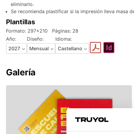
Offset 300 g/m2
Portugal
eliminarlo.
Se recomienda plastificar si la impresión lleva masa de
Reciclado 250 g/m2
Recomendado
Andorra
Plantillas
Reciclado 300 g/m2
Formato: 297x210
Páginas: 28
Bianco Artico 280 g/m2
Año:
Diseño:
Idioma:
Cartulina Gráfica Diva Art
Folding Simwhite 255 g/m2
Galería