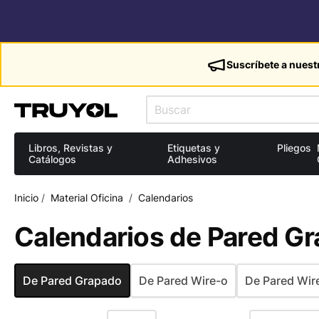
Suscríbete a nuest
Libros, Revistas y
Etiquetas y
Pliegos
Catálogos
Adhesivos
Inicio
/
Material Oficina
/
Calendarios
Calendarios de Pared G
De Pared Grapado
De Pared Wire-o
De Pared Wire