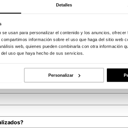
Detalles
s
b se usan para personalizar el contenido y los anuncios, ofrecer
s, compartimos información sobre el uso que haga del sitio web 
 análisis web, quienes pueden combinarla con otra información q
r del uso que haya hecho de sus servicios.
ica, visual y económica de mantener tu marca presente dura
ublicitario que se utiliza a diario.
Personalizar
Pe
red en Truyol?
otalmente personalizados, eligiendo el formato, el tipo de 
tendrás un calendario resistente, elegante y fácil de colg
s en su formato cerrado, similar a una revista, lo que fac
uetes promocionales o como regalo corporativo.
es corporativos o campañas mensuales. Añade tu logotipo p
alizados?
e de un orificio en todas las páginas, realizado mediante 