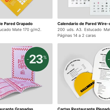
de Pared Grapado
Calendario de Pared Wire-
tucado Mate 170 g/m2.
200 uds. A3. Estucado Ma
Páginas 14 a 2 caras
23
%
-
-
aurante Grapadas
Cartas Restaurante Plegad