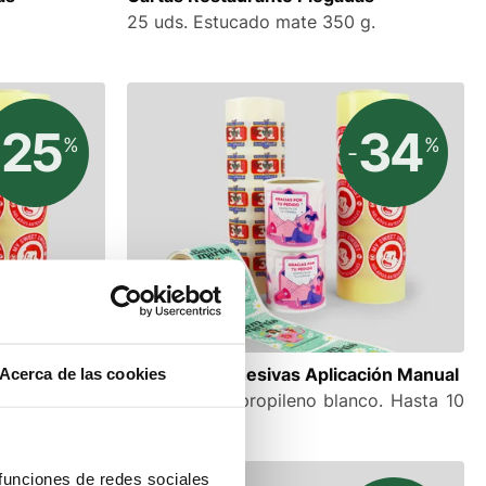
25 uds. Estucado mate 350 g.
25
34
%
%
-
-
ación Manual
Etiquetas Adhesivas Aplicación Manual
Acerca de las cookies
asta 10 m de
500 uds. Polipropileno blanco. Hasta 10
m de bobina.
 funciones de redes sociales