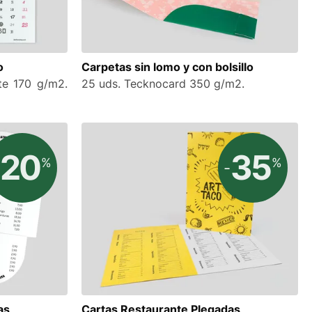
o
Carpetas sin lomo y con bolsillo
te 170 g/m2.
25 uds. Tecknocard 350 g/m2.
20
35
%
%
-
as
Cartas Restaurante Plegadas