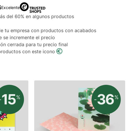
6
Excelente
ás del 60% en algunos productos
de tu empresa con productos con acabados
e se incremente el precio
ón cerrada para tu precio final
 productos con este icono
15
36
%
%
-
-