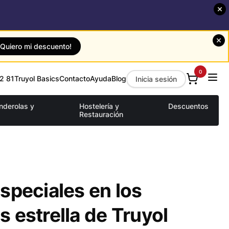
¡Quiero mi descuento!
0
2 81
Truyol Basics
Contacto
Ayuda
Blog
Inicia sesión
anderolas y
Hostelería y
Descuentos
Restauración
speciales en los
 estrella de Truyol