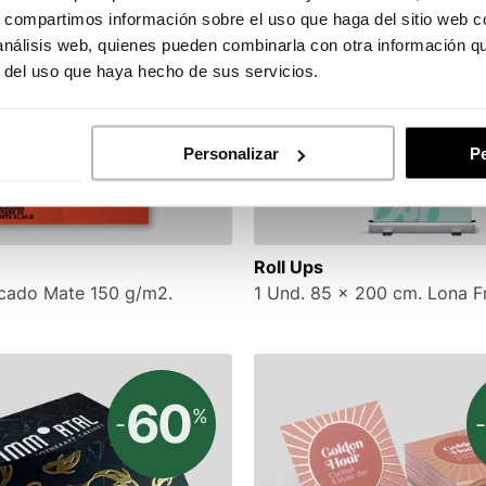
s, compartimos información sobre el uso que haga del sitio web 
30
%
-
 análisis web, quienes pueden combinarla con otra información q
r del uso que haya hecho de sus servicios.
Personalizar
Pe
Roll Ups
ucado Mate 150 g/m2.
1 Und. 85 x 200 cm. Lona Fr
60
%
-
-