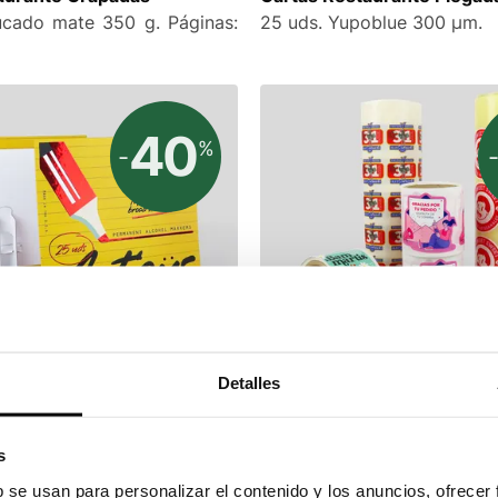
ucado mate 350 g. Páginas:
25 uds. Yupoblue 300 µm.
40
%
-
olvente
Etiquetas Adhesivas Aplic
Detalles
cado Mate 170 g/m2. Relieve
500 uds. Estucado 80 g. H
bobina.
s
b se usan para personalizar el contenido y los anuncios, ofrecer