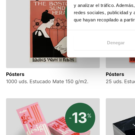
y analizar el tráfico. Ademá
34
%
-
redes sociales, publicidad y
que hayan recopilado a parti
Denegar
Pósters
Pósters
1000 uds. Estucado Mate 150 g/m2.
25 uds. Est
13
%
-