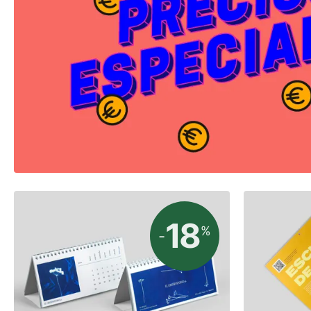
18
%
-