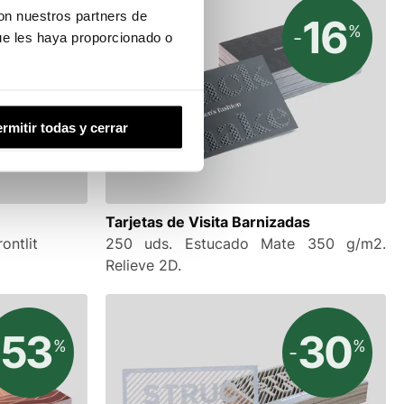
con nuestros partners de
10
16
%
%
-
-
ue les haya proporcionado o
rmitir todas y cerrar
Tarjetas de Visita Barnizadas
ontlit
250 uds. Estucado Mate 350 g/m2.
Relieve 2D.
53
30
%
%
-