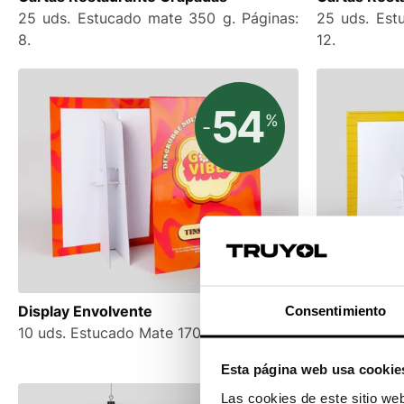
25 uds. Estucado mate 350 g. Páginas:
25 uds. Est
8.
12.
54
%
-
Display Envolvente
Display Env
Consentimiento
10 uds. Estucado Mate 170 g/m2.
10 uds. Estu
3D Oro.
Esta página web usa cookie
Las cookies de este sitio we