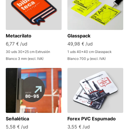
Metacrilato
Glasspack
6,77 € /ud
49,98 € /ud
30 uds 30x25 cm Extrusión
1 uds 40x40 cm Glasspack
Blanco 3 mm (excl. IVA)
Blanco 700 µ (excl. IVA)
Señalética
Forex PVC Espumado
5,58 € /ud
3,55 € /ud