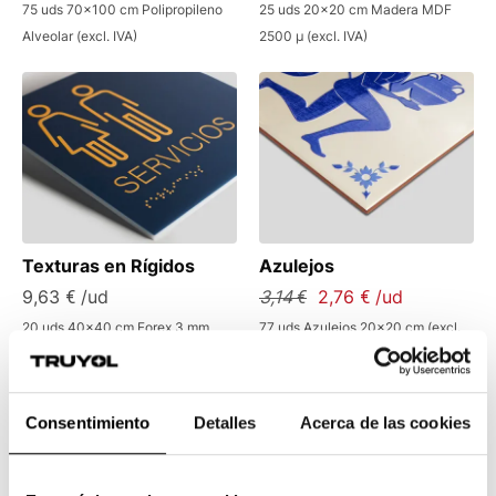
75 uds 70x100 cm Polipropileno
25 uds 20x20 cm Madera MDF
Alveolar (excl. IVA)
2500 µ (excl. IVA)
Texturas en Rígidos
Azulejos
9,63 € /ud
3,14 €
2,76 € /ud
20 uds 40x40 cm Forex 3 mm
77 uds Azulejos 20x20 cm (excl.
(excl. IVA)
IVA)
Consentimiento
Detalles
Acerca de las cookies
¿Qué es la impresión de rígidos?
La
impresión de rígidos
hace referencia a la
¿Qué aplicaciones ofrece la impresión sobre