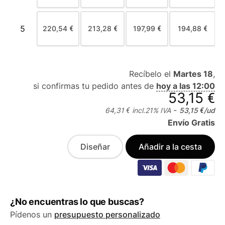
5
220,54 €
213,28 €
197,99 €
194,88 €
Recíbelo el
Martes 18
,
si confirmas tu pedido antes de
hoy a las 12:00
53,15 €
-
64,31 €
incl.
21
% IVA
53,15 €
/ud
Envío Gratis
Diseñar
Añadir a la cesta
¿No encuentras lo que buscas?
Pídenos un
presupuesto personalizado