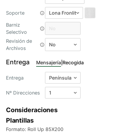
Roll Up Plata
Soporte
Lona Fronlit
Roll Up Plata Doble
Lona Fronlit
Barniz
No
No
Selectivo
Polipropileno Trasera Gris
Recomend
No
Revisión de
(Libre PVC)
No
Archivos
Relieve 2D
No
Entrega
Mensajería
|
Recogida
Si
Entrega
Península
Baleares
Nº Direcciones
1
Canarias Aéreo
Consideraciones
Canarias Marítimo
1
Plantillas
Península
2
Formato: Roll Up 85X200
Península antes de las 15:00
3