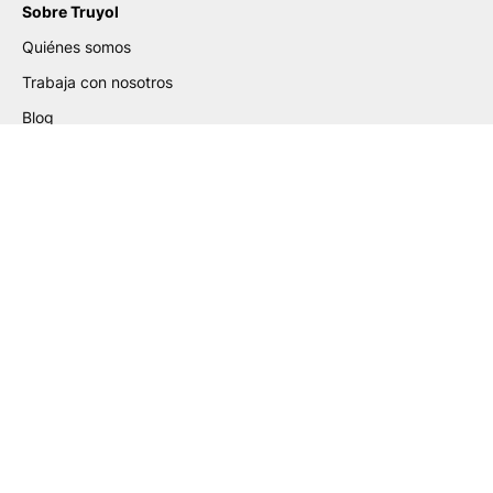
Sobre Truyol
Quiénes somos
Trabaja con nosotros
Blog
Certificados
Ayuda de Preparación de
Archivos
Guía para la Elaboración de PDF
Guía de Etiquetas Adhesivas
Guía de Packaging PLV
Guía de Gran Formato