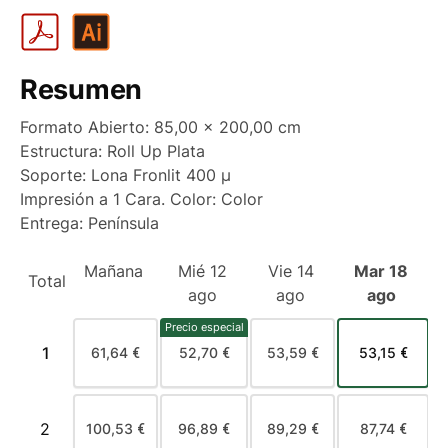
Portugal
4
Andorra
5
Resumen
6
Formato Abierto: 85,00 x 200,00 cm
7
Estructura: Roll Up Plata
8
Soporte: Lona Fronlit 400 µ
Impresión a 1 Cara. Color: Color
9
Entrega: Península
10
Mañana
Mié 12
Vie 14
Mar 18
Total
ago
ago
ago
Precio especial
1
61,64 €
52,70 €
53,59 €
53,15 €
2
100,53 €
96,89 €
89,29 €
87,74 €