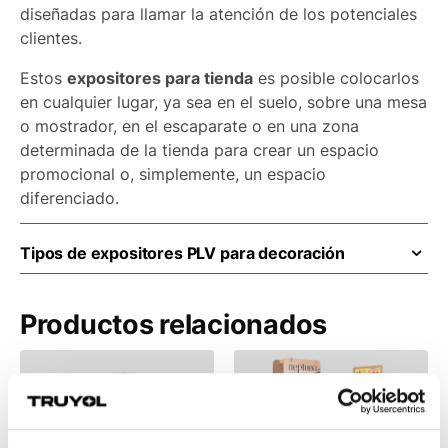
diseñadas para llamar la atención de los potenciales
clientes.
Estos
expositores para tienda
es posible colocarlos
en cualquier lugar, ya sea en el suelo, sobre una mesa
o mostrador, en el escaparate o en una zona
determinada de la tienda para crear un espacio
promocional o, simplemente, un espacio
diferenciado.
Tipos de expositores PLV para decoración
Los modelos de
expositores de cartón
personalizados
para la decoración de espacios
Productos relacionados
comerciales, tiendas o escaparates se clasifican en
función de su aplicación, aunque son muy versátiles y
la mayoría se adaptan a diferentes usos.
Este tipo de expositor PLV es idóneo para ambientar