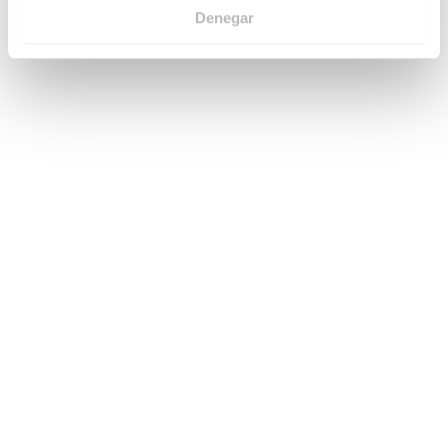
hacer que el cartón corrugado pierda propiedades.
Denegar
Blanco (excl. IVA)
La
impresión de expositores PLV
decorativos está
disponible en cartón corrugado de color blanco o de
color Kraft con tinta blanca.