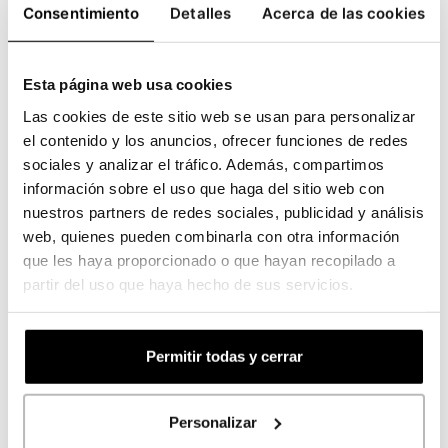
Consentimiento
Detalles
Acerca de las cookies
veraniego.
Caveat
: sensación manuscrita más
natural, cercana y espontánea.
Esta página web usa cookies
Las cookies de este sitio web se usan para personalizar
Referencias de autor
el contenido y los anuncios, ofrecer funciones de redes
sociales y analizar el tráfico. Además, compartimos
Úsalas en...
información sobre el uso que haga del sitio web con
nuestros partners de redes sociales, publicidad y análisis
Impacto y energía con display bold y
web, quienes pueden combinarla con otra información
experimentales
que les haya proporcionado o que hayan recopilado a
partir del uso que haya hecho de sus servicios.
Dentro de las tipografías decorativas,
las
display bold y experimentales están
pensadas para captar la atención.
Son
Permitir todas y cerrar
tipografías con mucha personalidad,
ideales para diseños que necesitan
Personalizar
presencia visual inmediata.