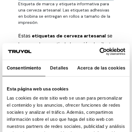
Etiqueta de marca y etiqueta informativa para
una cerveza artesanal. Las etiquetas adhesivas
en bobina se entregan en rollos a tamaño de la
impresión.
Estas
etiquetas de cerveza artesanal
se
han creado a partir de la opción de silueta
para la forma de la etiqueta frontal y la
opción de rectángulo para la trasera.
Consentimiento
Detalles
Acerca de las cookies
Ambas se han impreso sobre el adhesivo
con textura Casablanca. Este
soporte es
apto para bebidas
ya que dispone de
Esta página web usa cookies
tratamiento de resistencia al frío y a la
Las cookies de este sitio web se usan para personalizar
humedad para que se conserve en
el contenido y los anuncios, ofrecer funciones de redes
perfecto estado tras la refrigeración o la
sociales y analizar el tráfico. Además, compartimos
inmersión en cubitera.
información sobre el uso que haga del sitio web con
nuestros partners de redes sociales, publicidad y análisis