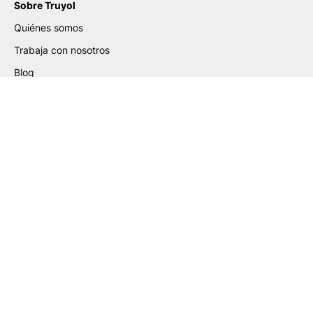
Sobre Truyol
Quiénes somos
Trabaja con nosotros
Blog
Certificados
Ayuda de Preparación de
Archivos
Guía para la Elaboración de PDF
Guía de Etiquetas Adhesivas
Guía de Packaging PLV
Guía de Gran Formato