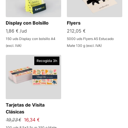
Display con Bolsillo
Flyers
1,86 € /ud
212,05 €
150 uds Display con bolsillo A4
5000 uds Flyers A5 Estucado
(excl. IVA)
Mate 130 g (excl. IVA)
Recogida 3h
Tarjetas de Visita
Clásicas
19,23 €
16,34 €
100 uds 8,5x5,5c m 350 g Mate