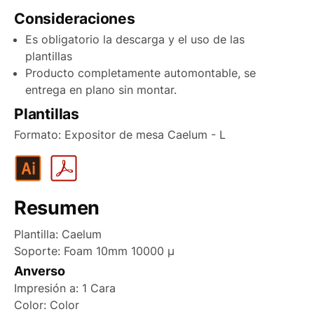
Consideraciones
Canarias Marítimo
1
Es obligatorio la descarga y el uso de las
Península
2
plantillas
Península antes de las 15:00
3
Producto completamente automontable, se
entrega en plano sin montar.
Portugal
4
Plantillas
Andorra
5
Formato: Expositor de mesa Caelum - L
6
7
8
Resumen
9
Plantilla: Caelum
10
Soporte: Foam 10mm 10000 µ
Anverso
Impresión a: 1 Cara
Color: Color