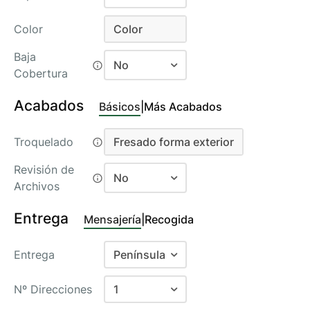
No
Color
Color
1 Cara
Color
Baja
No
Cobertura
No
Acabados
Básicos
|
Más Acabados
Si
Troquelado
Fresado forma exterior
Fresado forma exterior
Revisión de
No
Archivos
No
Entrega
Mensajería
|
Recogida
Si
Entrega
Península
Baleares
Nº Direcciones
1
Canarias Aéreo