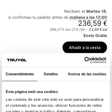
Recíbelo el
Martes 18
,
si confirmas tu pedido antes de
mañana a las 12:00
236,59 €
-
286,27 €
incl.
21
% IVA
23,66 €
/ud
Envío Gratis
Añadir a la cesta
Consentimiento
Detalles
Acerca de las cookies
¿No encuentras lo que buscas?
Pídenos un
presupuesto personalizado
Esta página web usa cookies
Galería
Las cookies de este sitio web se usan para personalizar
el contenido y los anuncios, ofrecer funciones de redes
sociales y analizar el tráfico. Además, compartimos