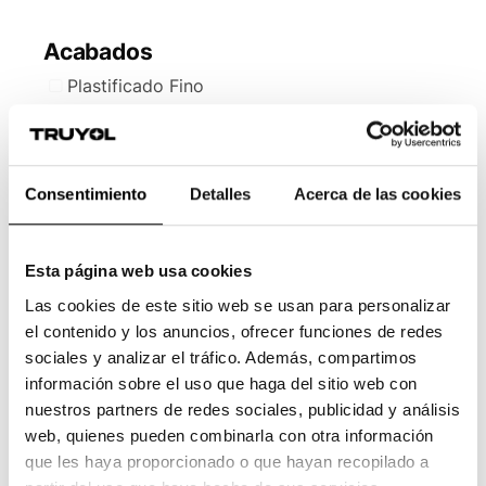
Acabados
Plastificado Fino
Plastificado Grueso
Barniz
Estampado Digital
Consentimiento
Detalles
Acerca de las cookies
Troquelado
Troquelado Medio Corte
Hendido
Esta página web usa cookies
Plegado
Las cookies de este sitio web se usan para personalizar
el contenido y los anuncios, ofrecer funciones de redes
* El máximo formato abierto y personalizado
sociales y analizar el tráfico. Además, compartimos
podría variar dependiendo de las marcas de
información sobre el uso que haga del sitio web con
cortes y otros acabados
nuestros partners de redes sociales, publicidad y análisis
web, quienes pueden combinarla con otra información
que les haya proporcionado o que hayan recopilado a