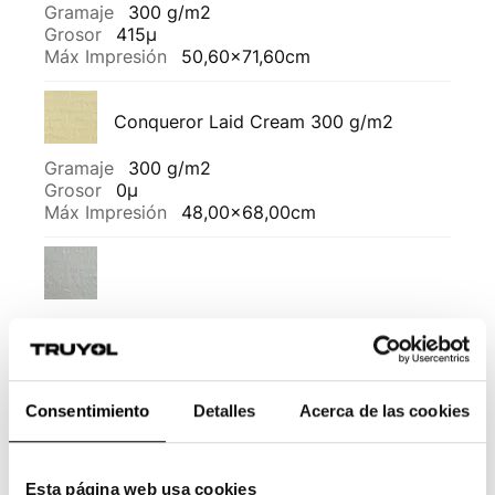
Gramaje
300 g/m2
Grosor
415µ
Máx Impresión
50,60x71,60cm
Conqueror Laid Cream 300 g/m2
Gramaje
300 g/m2
Grosor
0µ
Máx Impresión
48,00x68,00cm
Conqueror Laid Diamond White 300 g/m2
Gramaje
300 g/m2
Grosor
0µ
Consentimiento
Detalles
Acerca de las cookies
Máx Impresión
48,00x68,00cm
Materica Acqua
Esta página web usa cookies