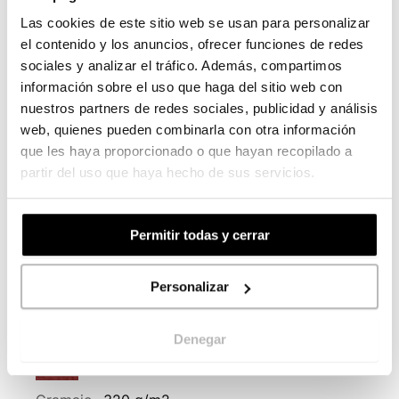
Gramaje
360 g/m2
Las cookies de este sitio web se usan para personalizar
Grosor
578µ
el contenido y los anuncios, ofrecer funciones de redes
Máx Impresión
49,00x70,00cm
sociales y analizar el tráfico. Además, compartimos
información sobre el uso que haga del sitio web con
nuestros partners de redes sociales, publicidad y análisis
Maíz 250 g/m2
web, quienes pueden combinarla con otra información
Gramaje
250 g/m2
que les haya proporcionado o que hayan recopilado a
Grosor
328µ
partir del uso que haya hecho de sus servicios.
Máx Impresión
49,00x70,00cm
Permitir todas y cerrar
Materica Verdigris
Gramaje
360 g/m2
Personalizar
Grosor
581µ
Máx Impresión
49,00x70,00cm
Denegar
Freelife Merida Burgundy 320 g/m2