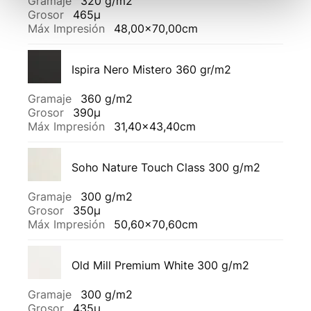
Gramaje
320 g/m2
Grosor
465µ
Máx Impresión
48,00x70,00cm
Ispira Nero Mistero 360 gr/m2
Gramaje
360 g/m2
Grosor
390µ
Máx Impresión
31,40x43,40cm
Soho Nature Touch Class 300 g/m2
Gramaje
300 g/m2
Grosor
350µ
Máx Impresión
50,60x70,60cm
Old Mill Premium White 300 g/m2
Gramaje
300 g/m2
Grosor
435µ