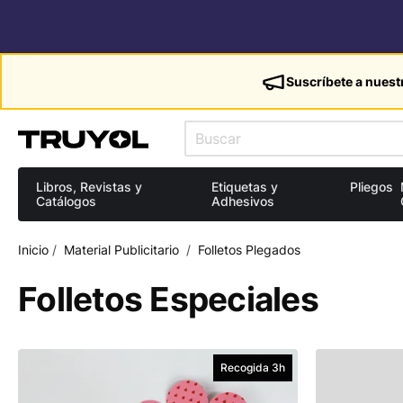
Suscríbete a nuest
Libros, Revistas y
Etiquetas y
Pliegos
Catálogos
Adhesivos
Inicio
/
Material Publicitario
/
Folletos Plegados
Folletos Especiales
Recogida 3h