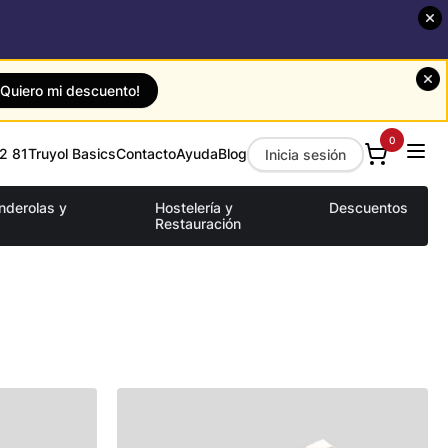
¡Quiero mi descuento!
0
2 81
Truyol Basics
Contacto
Ayuda
Blog
Inicia sesión
anderolas y
Hostelería y
Descuentos
Restauración