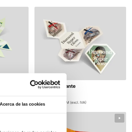
Folletos Diamante
348,26 €
400 uds Diamante M (excl. IVA)
Acerca de las cookies