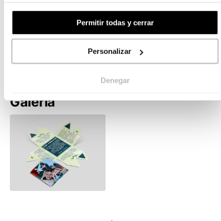
Diseñar
Añadir a la cesta
Permitir todas y cerrar
Personalizar
¿No encuentras lo que buscas?
Pídenos un
presupuesto personalizado
Denegar
Galería