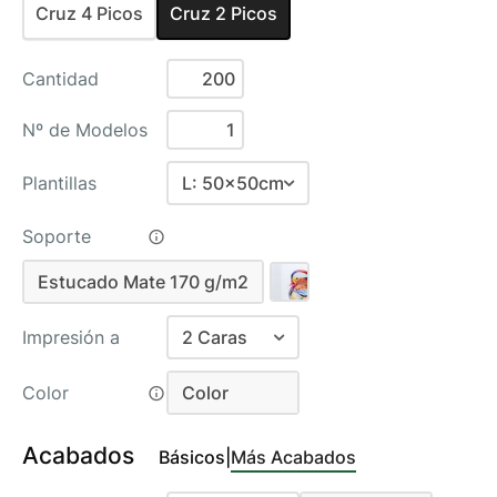
Cruz 4 Picos
Cruz 2 Picos
Cantidad
Nº de Modelos
Plantillas
L: 50x50cm
S: 28,5x28,5cm
Soporte
M: 38,5x38,5cm
Estucado Mate 170 g/m2
L: 50x50cm
Estucado Mate 170 g/m2
Recomendado
Impresión a
2 Caras
1 Cara
Color
Color
2 Caras
Color
Acabados
Básicos
|
Más Acabados