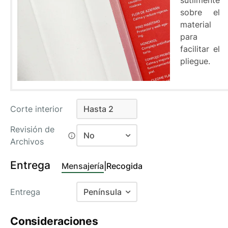
sutilmente
sobre el
material
para
facilitar el
pliegue.
Corte interior
Hasta 2
Hasta 2
Revisión de
No
Archivos
No
Entrega
Mensajería
|
Recogida
Si
Entrega
Península
Baleares
Consideraciones