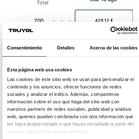
Total
200
-
-
-
429,12 €
250
-
-
-
468,97 €
Consentimiento
Detalles
Acerca de las cookies
300
-
-
-
528,83 €
Esta página web usa cookies
Las cookies de este sitio web se usan para personalizar el
contenido y los anuncios, ofrecer funciones de redes
sociales y analizar el tráfico. Además, compartimos
Recíbelo el
Martes 18
,
información sobre el uso que haga del sitio web con
si confirmas tu pedido antes de
Lunes a las 12:00
429,12 €
nuestros partners de redes sociales, publicidad y análisis
web, quienes pueden combinarla con otra información que
-
519,24 €
incl.
21
% IVA
2,15 €
/ud
les haya proporcionado o que hayan recopilado a partir del
Envío Gratis
uso que haya hecho de sus servicios.