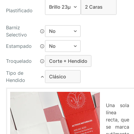
Brillo 23µ
2 Caras
Plastificado
Mate Antiarañazos 30µ
2 Caras
Barniz
Brillo 23µ
No
Selectivo
No
Estampado
No
Relieve 2D
No
Troquelado
Corte + Hendido
Relieve 3D
Relieve 2D
Corte + Hendido
Tipo de
Clásico
Relieve 3D
Hendido
Clásico
Una sola
línea
recta, que
se marca