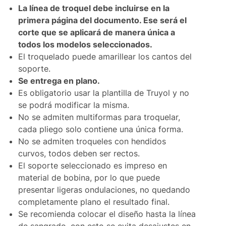
Canarias Aéreo
La línea de troquel debe incluirse en la
Canarias Marítimo
primera página del documento. Ese será el
corte que se aplicará de manera única a
Península
todos los modelos seleccionados.
Península antes de las 15:00
El troquelado puede amarillear los cantos del
soporte.
Portugal
Se entrega en plano.
Andorra
Es obligatorio usar la plantilla de Truyol y no
se podrá modificar la misma.
No se admiten multiformas para troquelar,
cada pliego solo contiene una única forma.
No se admiten troqueles con hendidos
curvos, todos deben ser rectos.
El soporte seleccionado es impreso en
material de bobina, por lo que puede
presentar ligeras ondulaciones, no quedando
completamente plano el resultado final.
Se recomienda colocar el diseño hasta la línea
de sangrado, con esto se evita desajustes en