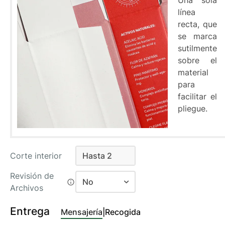
Una sola
línea
recta, que
se marca
sutilmente
sobre el
material
para
facilitar el
pliegue.
Corte interior
Hasta 2
Hasta 2
Revisión de
No
Archivos
No
Entrega
Mensajería
|
Recogida
Si