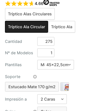
4.66
Tríptico Alas Circulares
Tríptico Ala Circular
Tríptico Ala
Cantidad
Nº de Modelos
Plantillas
M: 45x22,5cm
S: 30x15cm
Soporte
M: 45x22,5cm
Estucado Mate 170 g/m2
L: 60x30cm
Estucado Mate 170 g/m2
Recomendado
Impresión a
2 Caras
1 Cara