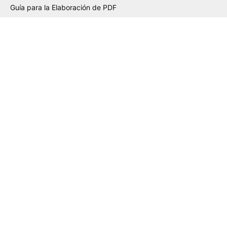
Guía para la Elaboración de PDF
Guía de Etiquetas Adhesivas
Guía de Packaging PLV
Guía de Gran Formato
Guía de Cartas Deluxe
Lista Verificación PDF
Biblioteca de tintas
Preguntas frecuentes
Descuentos
Truyol Basics
Programa de Fidelización
Ayudas