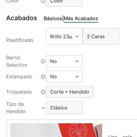
Color
Color
2 Caras
Color
Acabados
Básicos
|
Más Acabados
Brillo 23µ
2 Caras
Plastificado
Mate Antiarañazos 30µ
2 Caras
Barniz
Brillo 23µ
No
Selectivo
No
Estampado
No
Relieve 2D
No
Troquelado
Corte + Hendido
Relieve 3D
Relieve 2D
Corte + Hendido
Tipo de
Clásico
Relieve 3D
Hendido
Clásico