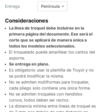
Entrega
Península
Baleares
Consideraciones
Canarias Aéreo
La línea de troquel debe incluirse en la
Canarias Marítimo
primera página del documento. Ese será el
corte que se aplicará de manera única a
Península
todos los modelos seleccionados.
Península antes de las 15:00
El troquelado puede amarillear los cantos del
soporte.
Portugal
Se entrega en plano.
Andorra
Es obligatorio usar la plantilla de Truyol y no
se podrá modificar la misma.
No se admiten multiformas para troquelar,
cada pliego solo contiene una única forma.
No se admiten troqueles con hendidos
curvos, todos deben ser rectos.
La distancia mínima entre lineas de troquel es
de 2 mm, por debajo de esta distancia no