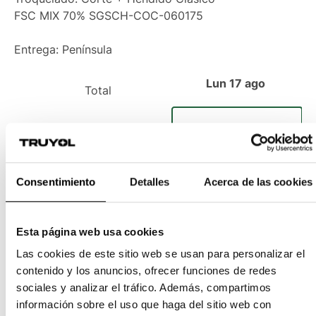
FSC MIX 70% SGSCH-COC-060175
Entrega: Península
Lun 17 ago
Total
275
-
-
-
269,82 €
Consentimiento
Detalles
Acerca de las cookies
300
-
-
-
269,12 €
Esta página web usa cookies
400
-
-
-
348,26 €
Las cookies de este sitio web se usan para personalizar el
contenido y los anuncios, ofrecer funciones de redes
sociales y analizar el tráfico. Además, compartimos
Recíbelo el
Lunes 17
,
información sobre el uso que haga del sitio web con