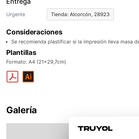
Entrega
Díptico Sencillo
Urgente
Tienda: Alcorcón, 28923
Tríptico Envolvente
Tienda: Alcorcón, 28923
Tríptico En Z
Consideraciones
Tríptico Ventana
Se recomienda plastificar si la impresión lleva masa de
Plantillas
Formato: A4 (21x29,7cm)
Galería