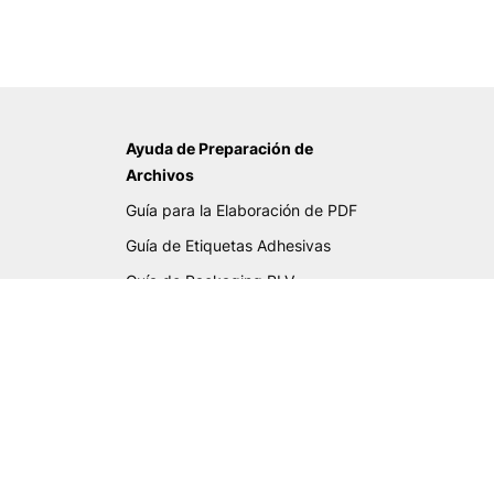
Ayuda de Preparación de
Archivos
Guía para la Elaboración de PDF
Guía de Etiquetas Adhesivas
Guía de Packaging PLV
Guía de Gran Formato
Guía de Cartas Deluxe
Lista Verificación PDF
Biblioteca de tintas