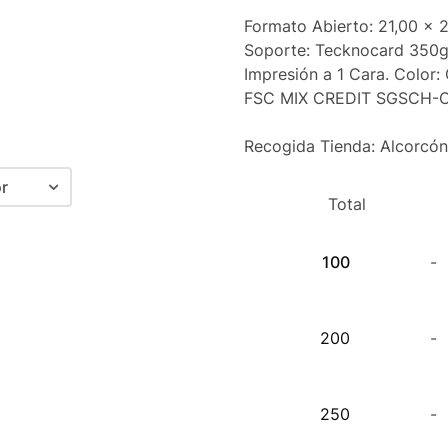
Formato Abierto: 21,00 x 
Soporte: Tecknocard 350
Impresión a 1 Cara. Color:
FSC MIX CREDIT SGSCH-
Recogida Tienda: Alcorcó
r
Total
olor
100
-
egro
olor + Plata
200
-
olor + Fluor rosa
olor + Fluor amarillo
250
-