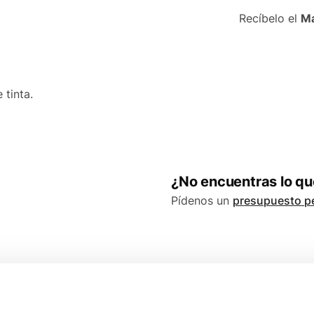
Recíbelo el
Ma
 tinta.
¿No encuentras lo q
Pídenos un
presupuesto p