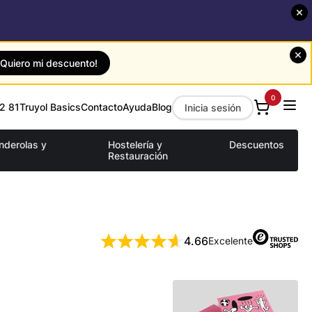
¡Quiero mi descuento!
0
2 81
Truyol Basics
Contacto
Ayuda
Blog
Inicia sesión
anderolas y
Hostelería y
Descuentos
Restauración
4.66
Excelente