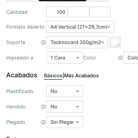
Cantidad
Formato Abierto
A4 Vertical (21x29,7cm)
A6 (14,8x10,5cm)
Soporte
Tecknocard 350g/m2
A5 Vertical (14,8x21cm)
Folding Simwhite 255 g/m2
Impresión a
1 Cara
Color
Colo
A4 Vertical (21x29,7cm)
Tecknocard 350g/m2
Recomendado
1 Cara
A3 Vertical (29,7x42cm)
Acabados
Básicos
|
Más Acabados
C
2 Caras
50x70cm
N
Plastificado
No
Personalizado
C
No
Hendido
No
C
Mate Antiarañazos 30µ
No
C
Plegado
Sin Plegar
Brillo 23µ
Si
Sin Plegar