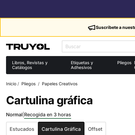
Suscríbete a nuest
Libros, Revistas y
Etiquetas y
Pliegos
Catálogos
Adhesivos
Inicio
/
Pliegos
/
Papeles Creativos
Cartulina gráfica
Normal
|
Recogida en 3 horas
Estucados
Cartulina Gráfica
Offset