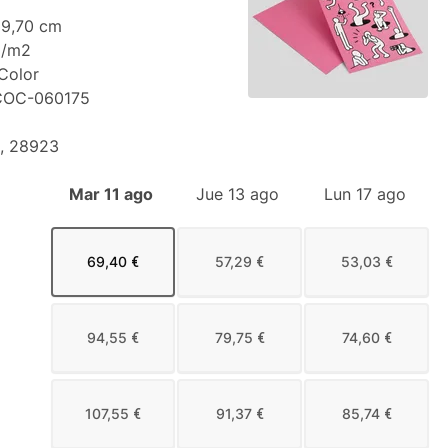
29,70 cm
g/m2
 Color
COC-060175
n, 28923
Mar 11 ago
Jue 13 ago
Lun 17 ago
69,40 €
57,29 €
53,03 €
94,55 €
79,75 €
74,60 €
107,55 €
91,37 €
85,74 €