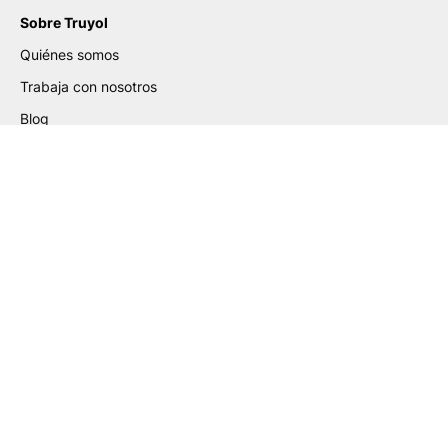
Sobre Truyol
Quiénes somos
Trabaja con nosotros
Blog
Certificados
Ayuda de Preparación de
Archivos
Guía para la Elaboración de PDF
Guía de Etiquetas Adhesivas
Guía de Packaging PLV
Guía de Gran Formato