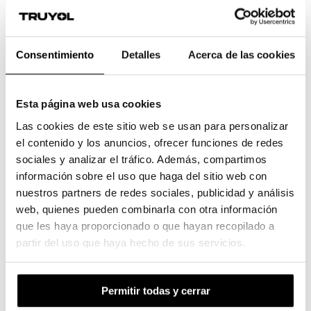
si confirmas tu pedido antes de
Lunes a las 12:00
50,78 €
-
61,44 €
incl.
21
% IVA
1,02 €
/ud
Envío Gratis
Consentimiento
Detalles
Acerca de las cookies
Diseñar
Añadir a la cesta
Esta página web usa cookies
Las cookies de este sitio web se usan para personalizar
el contenido y los anuncios, ofrecer funciones de redes
sociales y analizar el tráfico. Además, compartimos
¿No encuentras lo que buscas?
información sobre el uso que haga del sitio web con
Pídenos un
presupuesto personalizado
nuestros partners de redes sociales, publicidad y análisis
web, quienes pueden combinarla con otra información
Galería
que les haya proporcionado o que hayan recopilado a
partir del uso que haya hecho de sus servicios.
Permitir todas y cerrar