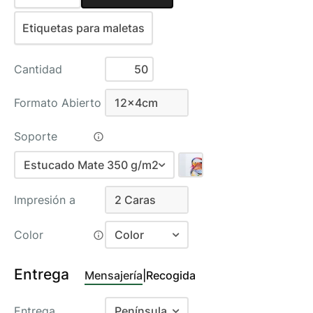
Etiquetas para maletas
Cantidad
Formato Abierto
12x4cm
12x4cm
Soporte
Estucado Mate 350 g/m2
Estucados
Impresión a
2 Caras
Estucado Mate 350 g/m2
Recomendado
2 Caras
Color
Color
Estucado Brillo 400 g/m2
Color
Creativos
Entrega
Mensajería
|
Recogida
Negro
Tintoretto Touch Class 300 g/m2
Entrega
Península