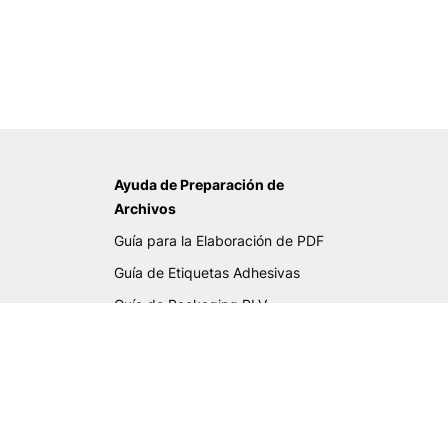
Ayuda de Preparación de
Archivos
Guía para la Elaboración de PDF
Guía de Etiquetas Adhesivas
Guía de Packaging PLV
Guía de Gran Formato
Guía de Cartas Deluxe
Lista Verificación PDF
Biblioteca de tintas