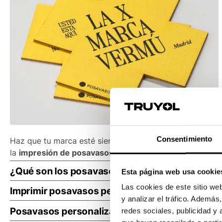
Consentimiento
Haz que tu marca esté siempre presente en cada mesa 
la
impresión de posavasos
promocionales? ¡Pide posava
¿Qué son los posavasos personalizados?
Esta página web usa cookie
Las cookies de este sitio we
Un posavasos es un pequeño objeto diseñado para coloc
Imprimir posavasos personalizados para bares 
y analizar el tráfico. Ademá
causados por el calor, la humedad o el derrame de líqui
Las empresas del sector de restauración y hostelería i
Posavasos personalizados para fabricantes de
redes sociales, publicidad y
El papel de posavasos es una variante común de estos ac