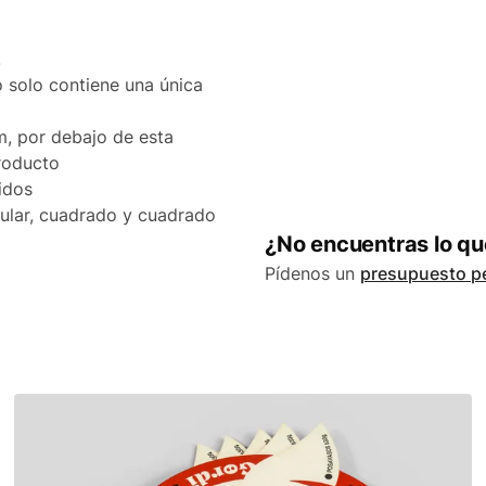
.
o solo contiene una única
m, por debajo de esta
roducto
idos
ular, cuadrado y cuadrado
¿No encuentras lo q
Pídenos un
presupuesto p