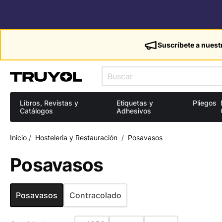
Suscríbete a nuest
Libros, Revistas y
Etiquetas y
Pliegos
Catálogos
Adhesivos
Inicio
/
Hosteleria y Restauración
/
Posavasos
Posavasos
Posavasos
Contracolado