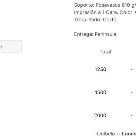
Soporte: Posavasos 610 g
Impresión a 1 Cara. Color:
Troquelado: Corte
Entrega: Península
r
Total
olor
1250
-
endado
1500
-
2000
-
Recíbelo el
Lunes