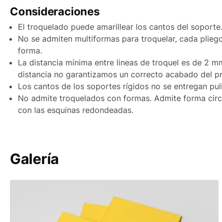
Baleares
Consideraciones
Canarias Aéreo
El troquelado puede amarillear los cantos del soporte
Canarias Marítimo
No se admiten multiformas para troquelar, cada plieg
forma.
Península
La distancia mínima entre lineas de troquel es de 2 m
Península antes de las 15:00
distancia no garantizamos un correcto acabado del p
Los cantos de los soportes rígidos no se entregan pul
Portugal
No admite troquelados con formas. Admite forma circ
Andorra
con las esquinas redondeadas.
Galería