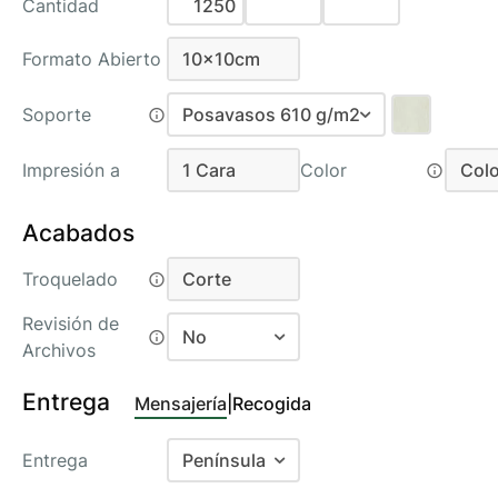
Cantidad
Formato Abierto
10x10cm
10x10cm
Soporte
Posavasos 610 g/m2
Forex 5 mm Reciclado (Alma
Impresión a
1 Cara
Color
Colo
Negra)
1 Cara
C
Posavasos 610 g/m2
Acabados
Posavasos Gmund 400 g/m2
Recom
Troquelado
Corte
Corte
Revisión de
No
Archivos
No
Entrega
Mensajería
|
Recogida
Si
Entrega
Península