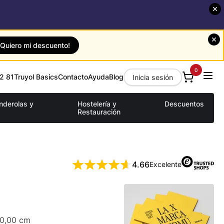
¡Quiero mi descuento!
0
2 81
Truyol Basics
Contacto
Ayuda
Blog
Inicia sesión
anderolas y
Hostelería y
Descuentos
Restauración
4.66
Excelente
10,00 cm