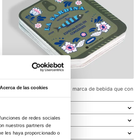
Acerca de las cookies
or manera de promocionar una marca de bebida que con
 funciones de redes sociales
ficie de una mesa, mostrador o barra de posibles daños
con nuestros partners de
s también evitan que la clientela se manche al beber.
ocales de ocio nocturno como discotecas o pubs.
ue les haya proporcionado o
lmente por su practicidad y capacidad de absorción de