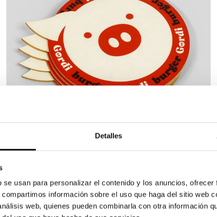
Detalles
con la
impresión de posavasos personalizados
. ¿Qué mej
sos con forma personalizada para destacar la marca!
s
b se usan para personalizar el contenido y los anuncios, ofrecer
arse debajo de un vaso o una taza y proteger así la super
y restaurante
s, compartimos información sobre el uso que haga del sitio web 
dos. Los posavasos personalizados para bares y restaurante
mprimen posavasos para restaurante, bares, cafeterías o l
 bebidas
 análisis web, quienes pueden combinarla con otra información q
cesorios para bares y restaurantes, y se utiliza principa