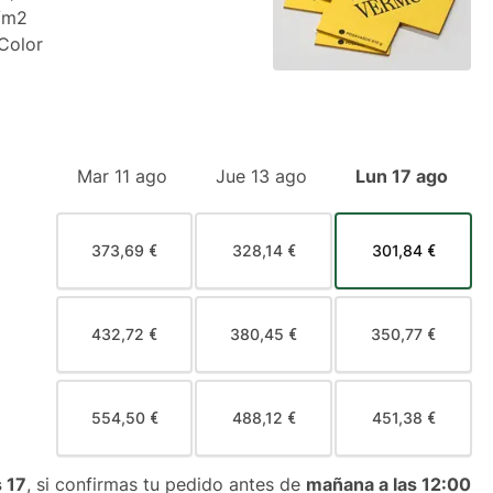
/m2
 Color
Mar 11 ago
Jue 13 ago
Lun 17 ago
373,69 €
328,14 €
301,84 €
432,72 €
380,45 €
350,77 €
554,50 €
488,12 €
451,38 €
 17
, si confirmas tu pedido antes de
mañana a las 12:00