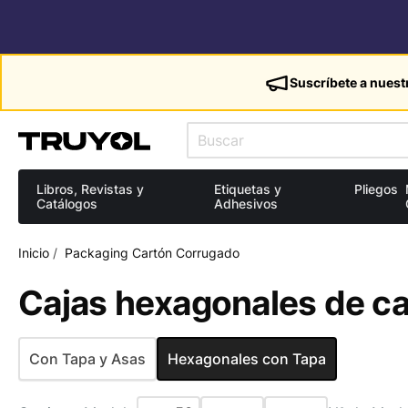
Suscríbete a nuest
Libros, Revistas y
Etiquetas y
Pliegos
Catálogos
Adhesivos
Inicio
/
Packaging Cartón Corrugado
Cajas hexagonales de ca
Con Tapa y Asas
Hexagonales con Tapa