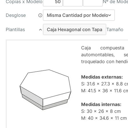
Copias x Modelo
Nº de Mode
Desglose
Misma Cantidad por Modelo
Misma Cantidad por Modelo
Plantillas
Caja Hexagonal con Tapa
Tamaño
Distinta Cantidad por Modelo
Caja Hexagonal con Tapa
Caja compuest
automontables, 
troquelado con hendi
Medidas externas:
S: 31.6 x 27.3 x 8.8 
M: 41.5 x 36 x 11.6 c
Medidas internas:
S: 30 x 26 x 8 cm
M: 40 x 34.6 x 11 cm