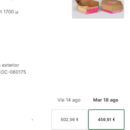
ft 1700 µ
 exterior
COC-060175
Vie 14 ago
Mar 18 ago
-
502,56 €
459,91 €