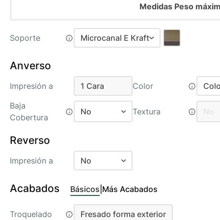
Medidas Peso máximo
Soporte
Microcanal E Kraft
Microcanal E Blanco
Recomendado
Anverso
Microcanal E Kraft
Impresión a
1 Cara
Color
Colo
1 Cara
B
Baja
No
Textura
No
Cobertura
C
No
N
Reverso
C
Si
1
Impresión a
No
No
Acabados
Básicos
|
Más Acabados
1 Cara
Troquelado
Fresado forma exterior