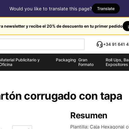
Would you like to translate this page?
Translate
ra newsletter y recibe el 20% de descuento en tu primer pedido
+34 91 641 4
Material Publicitario y
Packaging
Gran
Roll Ups, B
Oficina
Formato
Expositores
rtón corrugado con tapa
Resumen
Plantilla: Caja Hexagonal 