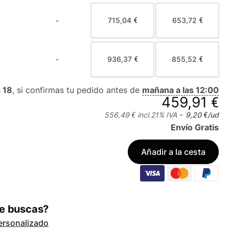
-
715,04 €
653,72 €
-
936,37 €
855,52 €
 18
, si confirmas tu pedido antes de
mañana a las 12:00
459,91 €
-
556,49 €
incl.
21
% IVA
9,20 €
/ud
Envío Gratis
Añadir a la cesta
ue buscas?
ersonalizado