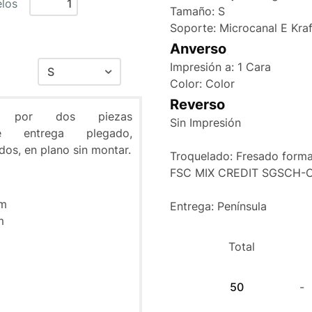
los
Tamaño: S
Soporte: Microcanal E Kra
Anverso
Impresión a: 1 Cara
S
Color: Color
S
Reverso
a por dos piezas
M
Sin Impresión
se entrega plegado,
dos, en plano sin montar.
Troquelado: Fresado forma
FSC MIX CREDIT SGSCH-
cm
Entrega: Península
m
Total
50
-