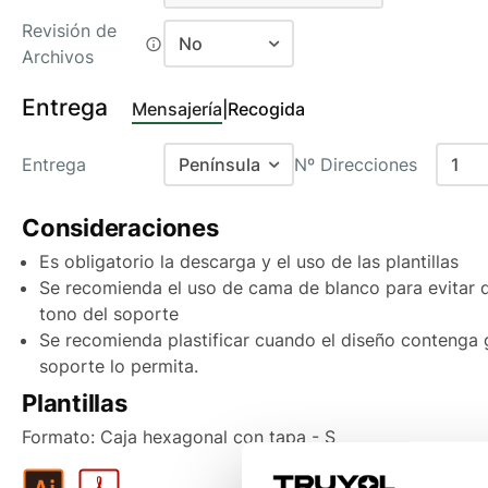
Fresado forma exterior
Revisión de
No
Archivos
No
Entrega
Mensajería
|
Recogida
Si
Entrega
Península
Nº Direcciones
1
Baleares
Consideraciones
1
Canarias Aéreo
Es obligatorio la descarga y el uso de las plantillas
2
Canarias Marítimo
Se recomienda el uso de cama de blanco para evitar qu
3
tono del soporte
Península
Se recomienda plastificar cuando el diseño contenga g
4
Península antes de las 15:00
soporte lo permita.
5
Plantillas
Portugal
6
Formato: Caja hexagonal con tapa - S
Andorra
7