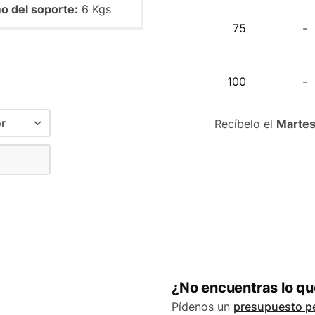
 del soporte:
6 Kgs
75
-
100
-
r
Recíbelo el
Martes
lanco
olor + Blanco
o
olor
 Cara
¿No encuentras lo q
Pídenos un
presupuesto p