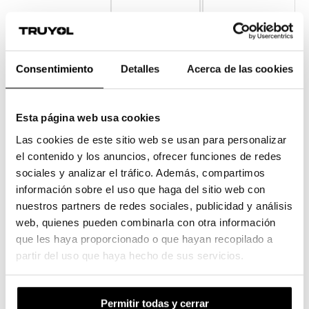
75
-
-
550,38 €
505,82 €
Consentimiento
Detalles
Acerca de las cookies
100
-
-
719,26 €
660,70 €
Esta página web usa cookies
Recíbelo el
Miércoles 19
,
Las cookies de este sitio web se usan para personalizar
si confirmas tu pedido antes de
mañana a las 12:00
el contenido y los anuncios, ofrecer funciones de redes
360,18 €
sociales y analizar el tráfico. Además, compartimos
-
435,82 €
incl.
21
% IVA
7,20 €
/ud
información sobre el uso que haga del sitio web con
Envío Gratis
nuestros partners de redes sociales, publicidad y análisis
web, quienes pueden combinarla con otra información
Añadir a la cesta
que les haya proporcionado o que hayan recopilado a
partir del uso que haya hecho de sus servicios.
Permitir todas y cerrar