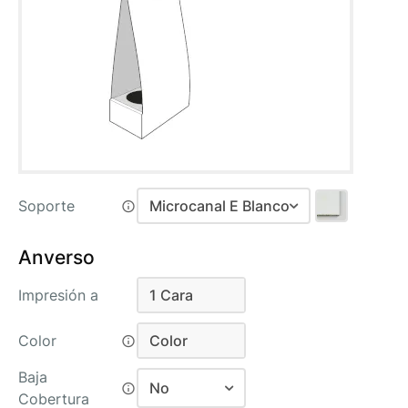
Soporte
Microcanal E Blanco
Microcanal E Blanco
Recomendado
Anverso
Microcanal E Kraft
Impresión a
1 Cara
1 Cara
Color
Color
Color
Baja
No
Cobertura