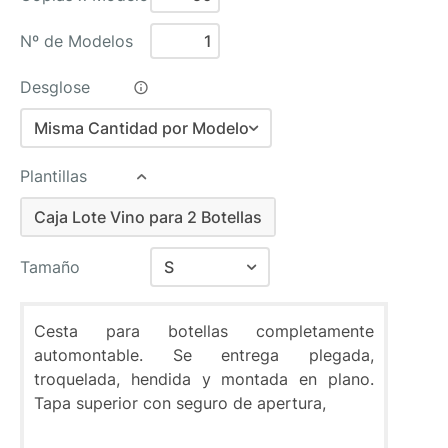
Nº de Modelos
Desglose
Misma Cantidad por Modelo
Misma Cantidad por Modelo
Plantillas
Distinta Cantidad por Modelo
Caja Lote Vino para 2 Botellas
Caja Lote Vino para 2 Botellas
Tamaño
S
S
Cesta para botellas completamente
M
automontable. Se entrega plegada,
L
troquelada, hendida y montada en plano.
Tapa superior con seguro de apertura,