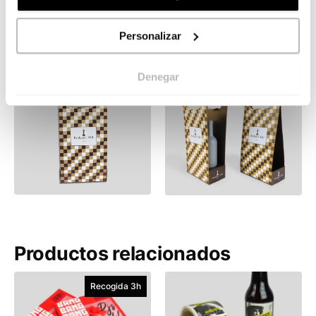
¿No encuentras lo que buscas?
Pídenos un
presupuesto personalizado
Personalizar
Galería
Denegar
Productos relacionados
Recogida 3h