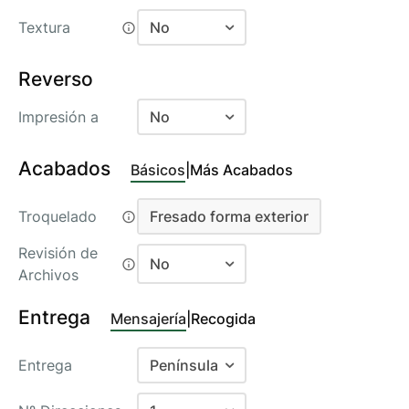
No
Textura
No
Si
No
Reverso
1 Cara
Impresión a
No
No
Acabados
Básicos
|
Más Acabados
1 Cara
Troquelado
Fresado forma exterior
Fresado forma exterior
Revisión de
No
Archivos
No
Entrega
Mensajería
|
Recogida
Si
Entrega
Península
Baleares