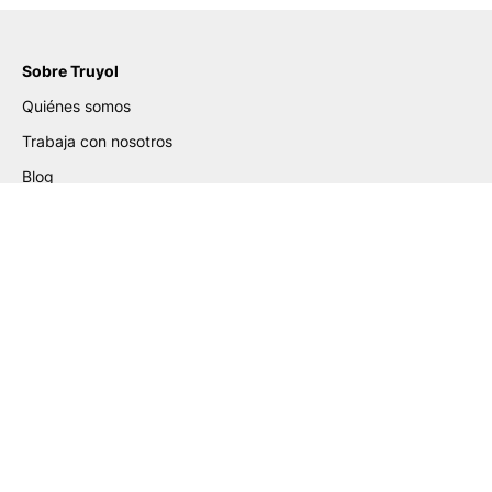
Sobre Truyol
Quiénes somos
Trabaja con nosotros
Blog
Certificados
Ayuda de Preparación de
Archivos
Guía para la Elaboración de PDF
Guía de Etiquetas Adhesivas