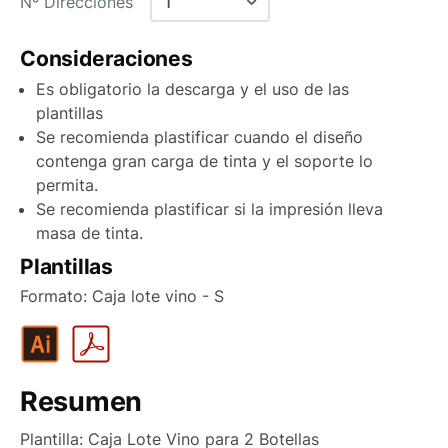
Nº Direcciones
1
Canarias Aéreo
Consideraciones
Canarias Marítimo
1
Es obligatorio la descarga y el uso de las
Península
2
plantillas
Península antes de las 15:00
3
Se recomienda plastificar cuando el diseño
contenga gran carga de tinta y el soporte lo
Portugal
4
permita.
Andorra
5
Se recomienda plastificar si la impresión lleva
masa de tinta.
6
Plantillas
7
Formato: Caja lote vino - S
8
9
10
Resumen
Plantilla: Caja Lote Vino para 2 Botellas