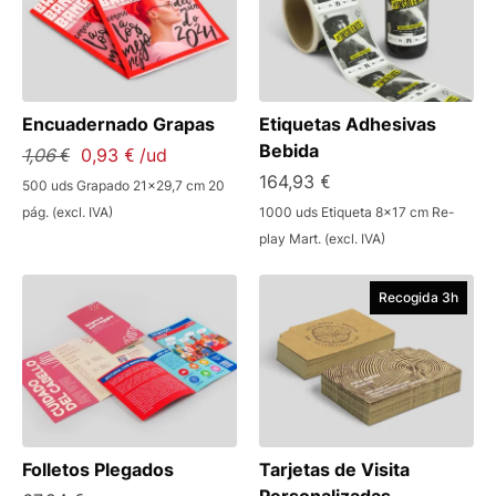
Encuadernado Grapas
Etiquetas Adhesivas
Bebida
1,06 €
0,93 € /ud
164,93 €
500 uds Grapado 21x29,7 cm 20
pág. (excl. IVA)
1000 uds Etiqueta 8x17 cm Re-
play Mart. (excl. IVA)
Recogida 3h
Folletos Plegados
Tarjetas de Visita
Personalizadas