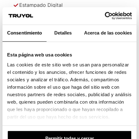
Estampado Digital
Troquelado
Troquelado Medio Corte
Hendido
Consentimiento
Detalles
Acerca de las cookies
Plegado
* El máximo formato abierto y personalizado
Esta página web usa cookies
podría variar dependiendo de las marcas de
Las cookies de este sitio web se usan para personalizar
cortes y otros acabados
el contenido y los anuncios, ofrecer funciones de redes
sociales y analizar el tráfico. Además, compartimos
información sobre el uso que haga del sitio web con
nuestros partners de redes sociales, publicidad y análisis
web, quienes pueden combinarla con otra información
que les haya proporcionado o que hayan recopilado a
partir del uso que haya hecho de sus servicios.
Permitir todas y cerrar