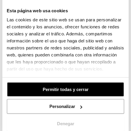
Esta página web usa cookies
Las cookies de este sitio web se usan para personalizar
el contenido y los anuncios, ofrecer funciones de redes
sociales y analizar el tráfico. Además, compartimos
información sobre el uso que haga del sitio web con
nuestros partners de redes sociales, publicidad y análisis
web, quienes pueden combinarla con otra información
que les haya proporcionado o que hayan recopilado a
partir del uso que haya hecho de sus servicios.
Permitir todas y cerrar
Acabados personalizados
Personalizar
Destaca con acabados que impacten a primera
vista y sorprendan a cualquier amante de los libros;
acabados como estamping holográfico o
Denegar
metalizado con variedad de hasta 6 colores