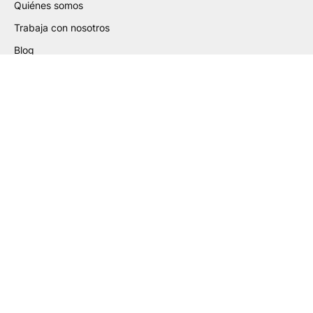
Quiénes somos
Trabaja con nosotros
Blog
Certificados
Ayuda de Preparación de
Archivos
Guía para la Elaboración de PDF
Guía de Etiquetas Adhesivas
Guía de Packaging PLV
Guía de Gran Formato
Guía de Cartas Deluxe