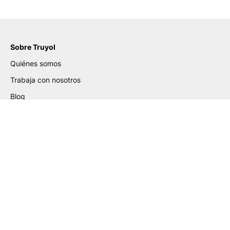
Sobre Truyol
Quiénes somos
Trabaja con nosotros
Blog
Certificados
Ayuda de Preparación de
Archivos
Guía para la Elaboración de PDF