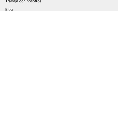
Trabaja con nosotros
Blog
Certificados
Ayuda de Preparación de
Archivos
Guía para la Elaboración de PDF
Guía de Etiquetas Adhesivas
Guía de Packaging PLV
Guía de Gran Formato
Guía de Cartas Deluxe
Lista Verificación PDF