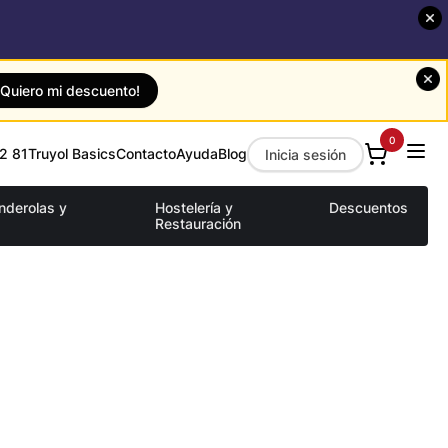
¡Quiero mi descuento!
0
2 81
Truyol Basics
Contacto
Ayuda
Blog
Inicia sesión
anderolas y
Hostelería y
Descuentos
Restauración