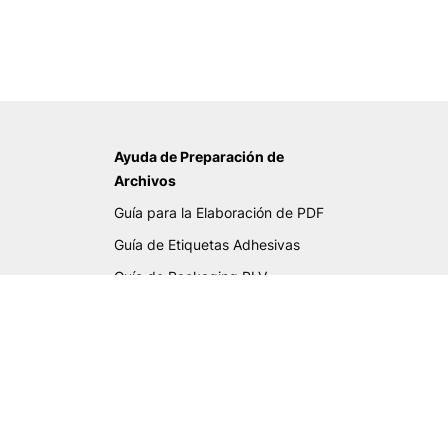
Ayuda de Preparación de
Archivos
Guía para la Elaboración de PDF
Guía de Etiquetas Adhesivas
Guía de Packaging PLV
Guía de Gran Formato
Guía de Cartas Deluxe
Lista Verificación PDF
Biblioteca de tintas