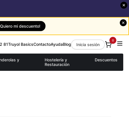
¡Quiero mi descuento!
0
2 81
Truyol Basics
Contacto
Ayuda
Blog
Inicia sesión
anderolas y
Hostelería y
Descuentos
Restauración