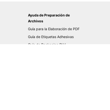
Ayuda de Preparación de
Archivos
Guía para la Elaboración de PDF
Guía de Etiquetas Adhesivas
Guía de Packaging PLV
Guía de Gran Formato
Guía de Cartas Deluxe
Lista Verificación PDF
Biblioteca de tintas
+34 91 641 42 81
soporte@truyol.com